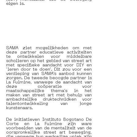
eigen is. 
SAMA ziet mogelijkheden om met 
deze partner educatieve activiteiten 
te ontwikkelen voor middelbare 
scholieren op het gebied van street art 
met specifieke aandacht voor DIY en 
‘leren door te doen’. Dit zou voor een 
verdieping van SAMA’s aanbod kunnen 
zorgen. De tweede beoogde partner is 
La Fulmine, vanwege de aandacht van 
deze coöperatie voor 
maatschappelijke thema's in het 
maken van street art met behulp van 
ambachtelijke druktechnidken voor 
talentontwikkeling van jonge 
kunstenaars.
De initiatieven Instituto Bogotano De 
Corte en La Fulmine zijn ware 
voorbeelden van de mentaliteit van de 
oorspronkelijke street art beweging, 
die vanwege hun werkwijze uniek zijn 