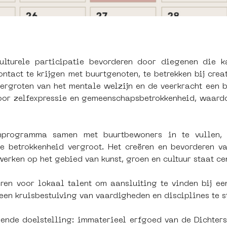
lturele participatie bevorderen door diegenen die 
tact te krijgen met buurtgenoten, te betrekken bij creati
ergroten van het mentale welzijn en de veerkracht een b
voor zelfexpressie en gemeenschapsbetrokkenheid, waardo
tenprogramma samen met buurtbewoners in te vullen, 
 betrokkenheid vergroot. Het creëren en bevorderen v
rken op het gebied van kunst, groen en cultuur staat cen
en voor lokaal talent om aansluiting te vinden bij een
en kruisbestuiving van vaardigheden en disciplines te s
ende doelstelling: immaterieel erfgoed van de Dichters