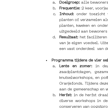
Doelgroep: 
alle bewoners
Frequentie: 
2 keer, voorja
Inhoud: 
onder toezicht 
planten of verzamelen al
planten, kweken en onder
uitgedeeld aan bewoners 
Resultaat: 
het facilitere
van je eigen voedsel. Uit
een vast onderdeel  van d
Programma tijdens de vier se
Lente en zomer: 
in de
zaadplantdagen, gezame
knutselworkshops, en poë
Oranjefonds. Tijdens dez
aan de gemeenschap en we
Herfst: 
in de herfst draa
diverse workshops in de
conserveren van oogstpro