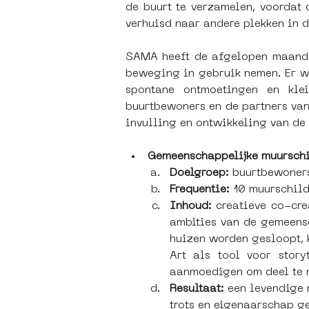
de buurt te verzamelen, voordat
verhuisd naar andere plekken in d
SAMA heeft de afgelopen maanden
beweging in gebruik nemen. Er wor
spontane ontmoetingen en kle
buurtbewoners en de partners van 
invulling en ontwikkeling van de 
Gemeenschappelijke muursch
Doelgroep:
 buurtbewoner
Frequentie:
 10 muurschil
Inhoud:
 creatieve co-cre
ambities van de gemeensc
huizen worden gesloopt, 
Art als tool voor stor
aanmoedigen om deel te 
Resultaat:
 een levendige 
trots en eigenaarschap ge