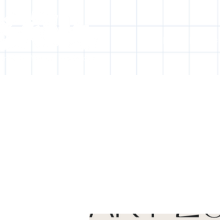
HOME
C
[obj