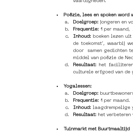
vaardigheden.
Poëzie, lees en spoken word 
Doelgroep:
 jongeren en v
Frequentie: 
1 per maand, 
Inhoud: 
boeken lezen uit
de toekomst’, waarbij w
door  samen gedichten te
middel van poëzie de Ned
Resultaat: 
het facilitere
culturele erfgoed van de
Yogalessen:
Doelgroep: 
buurtbewoners
Frequentie:
 1 per maand.
Inhoud: 
laagdrempelige y
Resultaat:
 het verbeteren
Tuinmarkt met Buurtmaaltijd