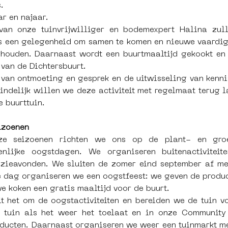
.
ar en najaar.
van onze tuinvrijwilliger en bodemexpert Halina zul
s een gelegenheid om samen te komen en nieuwe vaardigh
houden. Daarnaast wordt een buurtmaaltijd gekookt en w
van de Dichtersbuurt.
n van ontmoeting en gesprek en de uitwisseling van kenni
eindelijk willen we deze activiteit met regelmaat terug
e buurttuin.
izoenen
ze seizoenen richten we ons op de plant- en groeia
nlijke oogstdagen. We organiseren buitenactiviteite
zieavonden. We sluiten de zomer eind september af met
e dag organiseren we een oogstfeest: we geven de produ
 koken een gratis maaltijd voor de buurt.
it het om de oogstactiviteiten en bereiden we de tuin v
 tuin als het weer het toelaat en in onze Community 
ducten. Daarnaast organiseren we weer een tuinmarkt met