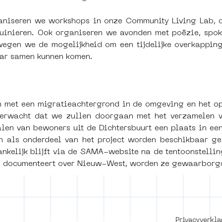
aniseren we workshops in onze Community Living Lab, ov
inieren. Ook organiseren we avonden met poëzie, spoken
wegen we de mogelijkheid om een tijdelijke overkapping
ar samen kunnen komen.
 met een migratieachtergrond in de omgeving en het op
erwacht dat we zullen doorgaan met het verzamelen van
len van bewoners uit de Dichtersbuurt een plaats in een 
 als onderdeel van het project worden beschikbaar ge
nkelijk blijft via de SAMA-website na de tentoonstellin
 documenteert over Nieuw-West, worden ze gewaarborgd 
of use
Press office
Copyright,
Privacyverkla