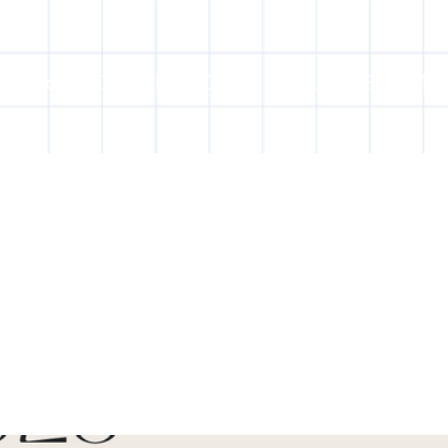
ontact
COLLECTION
PROJECTS
Mo
ect Object]