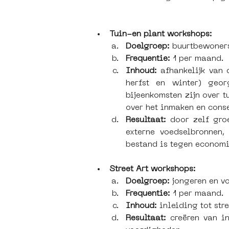
Tuin-en plant workshops:
Doelgroep: 
buurtbewoners
Frequentie:
 1 per maand.
Inhoud: 
afhankelijk van 
herfst en winter) geor
bijeenkomsten zijn over t
over het inmaken en cons
Resultaat: 
door zelf gro
externe voedselbronnen,
bestand is tegen econom
Street Art workshops:
Doelgroep: 
jongeren en v
Frequentie: 
1 per maand.
Inhoud:
 inleiding tot str
Resultaat:
 creëren van in