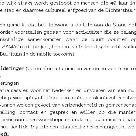
 de wijk straks wordt gesloopt en mensen die 40 jaar i
e stad en daarmee cultureel erfgoed van de Dichtersbuurt
 gemerkt dat buurtbewoners de tuin aan de Slauerhoffs
den voorstellen gedaan voor activiteiten die ze belangr
inschalige samenkomsten waar de buurt positief op
SAMA in dit project, hebben we in kaart gebracht welke a
Buurttuin in de nabije toekomst.
ilderingen
 (op de kleine tuinmuren van de huizen in en r
s
deringen
atie sessies voor het bedenken en uitvoeren van een muur
hap weerspiegelt. Door een klein, betekenisvol kunstwe
kunnen we een gevoel van verbondenheid en gemeenschap 
ytelling, contact en gesprek en willen op die manie
nemen aan onze workshops en andere programma activite
muurschildering die een plaatselijk herkenningspunt wor
eft.