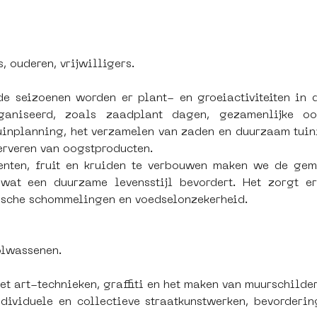
, ouderen, vrijwilligers.
de seizoenen worden er plant- en groeiactiviteiten in 
ganiseerd, zoals zaadplant dagen, gezamenlijke oo
uinplanning, het verzamelen van zaden en duurzaam tuini
erveren van oogstproducten.
enten, fruit en kruiden te verbouwen maken we de gem
 wat een duurzame levensstijl bevordert. Het zorgt e
ische schommelingen en voedselonzekerheid. 
olwassenen.
eet art-technieken, graffiti en het maken van muurschilde
dividuele en collectieve straatkunstwerken, bevordering