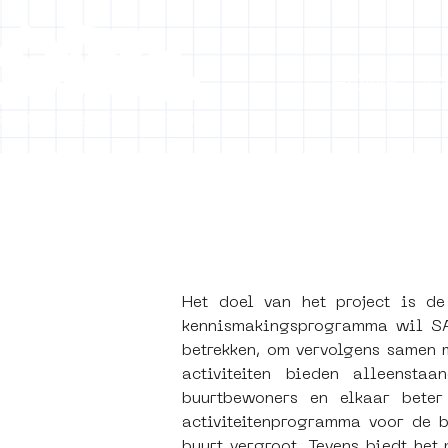
HOME
C
[obj
Het doel van het project is d
kennismakingsprogramma wil SAM
betrekken, om vervolgens samen m
activiteiten bieden alleenst
buurtbewoners en elkaar beter
activiteitenprogramma voor de b
buurt vergroot. Tevens biedt het