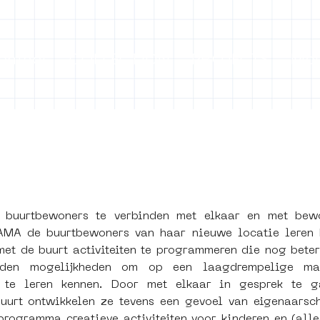
ontact
COLLECTION
PROJECTS
Mo
ect Object]
e buurtbewoners te verbinden met elkaar en met bew
A de buurtbewoners van haar nieuwe locatie leren k
et de buurt activiteiten te programmeren die nog beter 
aanden mogelijkheden om op een laagdrempelige ma
 te leren kennen. Door met elkaar in gesprek te 
uurt ontwikkelen ze tevens een gevoel van eigenaarsc
 programma creatieve activiteiten voor kinderen en (alle