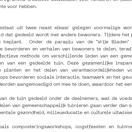
mte voor hebben.
staat uit twee naast elkaar gelegen voormalige woni
ld dat gedeeld wordt met andere bewoners. Tijdens het 
n beplant.  Onder de paraplu van de "Vrije Bladen" 
e bevorderen en verhalen van bewoners te delen, terwij
fectieve methode om verschillende leden van een geme
en van een gedeelde tuin. Deze gezamenlijke inspan
an planten en het delen van verantwoordelijkheden v
ops bevorderen sociale interactie, teamwerk en het gevoe
 worden aangemoedigd om mee te doen, waardoor het een i
an de tuin gedeeld onder de deelnemers, wat de voeds
elen van gemeenschappelijk tuinieren gaan verder dan so
entale gezondheid, milieueducatie en culturele uitwisse
oals composteringsworkshops, oogstfeesten en tuinro