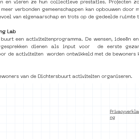
en vieren ze hun collectieve prestaties. Projecten zo
re, meer verbonden gemeenschappen kan opbouwen door m
voel van eigenaarschap en trots op de gedeelde ruimte t
ing Lab
buurt een activiteitenprogramma. De wensen, ideeën en
gesprekken dienen als input voor  de eerste geza
oor de activiteiten  worden ontwikkeld met de bewoners 
woners van de Dichtersbuurt activiteiten organiseren.
of use
Press office
Copyright,
Privacyverkla
permissions and
ng
photography