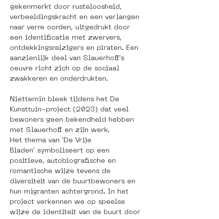
gekenmerkt door rusteloosheid, 
verbeeldingskracht en een verlangen 
naar verre oorden, uitgedrukt door 
een identificatie met zwervers, 
ontdekkingsreizigers en piraten. Een 
aanzienlijk deel van Slauerhoff's 
oeuvre richt zich op de sociaal 
zwakkeren en onderdrukten.
Niettemin bleek tijdens het De 
Kunsttuin-project (2023) dat veel 
bewoners geen bekendheid hebben 
met Slauerhoff en zijn werk. 
Het thema van 'De Vrije 
Bladen' symboliseert op een 
positieve, autobiografische en 
romantische wijze tevens de 
diversiteit van de buurtbewoners en 
hun migranten achtergrond. In het 
project verkennen we op speelse 
wijze de identiteit van de buurt door 