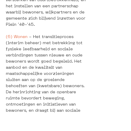
versterken van buurtbetrokkenheid, en 
het instellen van een partnerschap 
waarbij bewoners, wijkpartners en de 
gemeente zich blijvend inzetten voor 
Plein ’40-'45.
(6) Wonen 
- Het transitieproces 
(interim beheer) met betrekking tot 
fysieke leefbaarheid en sociale 
verbindingen tussen nieuwe en oude 
bewoners wordt goed begeleid. Het 
aanbod en de kwaliteit van 
maatschappelijke voorzieningen 
sluiten aan op de groeiende 
behoeften van (kwetsbare) bewoners. 
De herinrichting van de openbare 
ruimte bevordert beweging, 
ontmoetingen en initiatieven van 
bewoners, en draagt bij aan sociale 
veiligheid en een sterke samenhang 
met de bebouwing. 