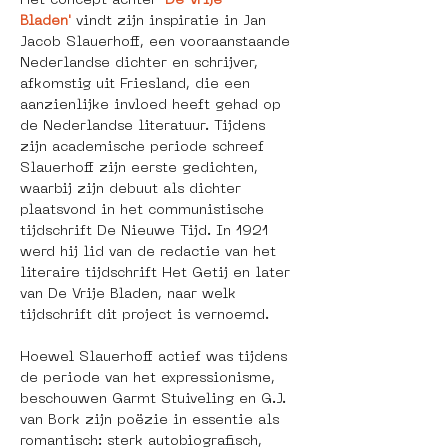
Het concept achter 
'De Vrije 
Bladen'
 vindt zijn inspiratie in Jan 
Jacob Slauerhoff, een vooraanstaande 
Nederlandse dichter en schrijver, 
afkomstig uit Friesland, die een 
aanzienlijke invloed heeft gehad op 
de Nederlandse literatuur. Tijdens 
zijn academische periode schreef 
Slauerhoff zijn eerste gedichten, 
waarbij zijn debuut als dichter 
plaatsvond in het communistische 
tijdschrift De Nieuwe Tijd. In 1921 
werd hij lid van de redactie van het 
literaire tijdschrift Het Getij en later 
van De Vrije Bladen, naar welk 
tijdschrift dit project is vernoemd.
Hoewel Slauerhoff actief was tijdens 
de periode van het expressionisme, 
beschouwen Garmt Stuiveling en G.J. 
van Bork zijn poëzie in essentie als 
romantisch: sterk autobiografisch, 