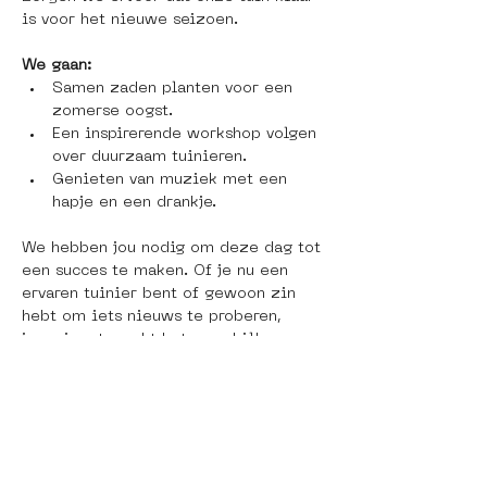
is voor het nieuwe seizoen. 
We gaan:
Samen zaden planten voor een 
zomerse oogst.
Een inspirerende workshop volgen 
over duurzaam tuinieren.
Genieten van muziek met een 
hapje en een drankje.
We hebben jou nodig om deze dag tot 
een succes te maken. Of je nu een 
ervaren tuinier bent of gewoon zin 
hebt om iets nieuws te proberen, 
jouw inzet maakt het verschil!
Doe mee! Wil jij deel uitmaken van 
deze groene beweging? Stuur ons dan 
een bericht op
answers@streetartmuseum.com
 of 
een van onze social media pagina’s.