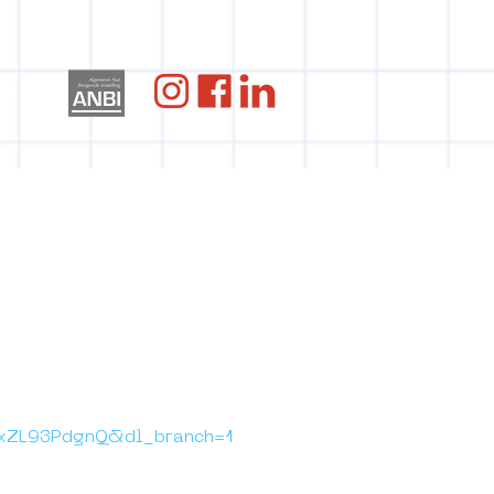
re
rs -
txZL93PdgnQ&dl_branch=1