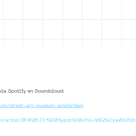
ontact
COLLECTION
PROJECTS
Mo
 SAMA in 8 Chapte
 via Spotify en Soundcloud:
.com/street-art-museum-amsterdam
.com/artist/3FdRZKJTr1G3ZAypdr9JWv?si=WEZaCyaWS8S