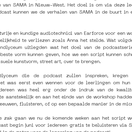
e van SAMA in Nieuw-West. Het doel is om via deze lee
dcast kunnen we de verhalen van SAMA in de buurt in ee
vrije en kundige audiotechnici van Earforce voor een w
ijkheid te verliezen zoals Anna het stelde. Wat volgd
ndlyceum uitlegden wat het doel van de podcastserie
beste vorm kunnen geven, hoe we een script kunnen schr
uele kunstvorm, street art, over te brengen.
lyceum die de podcast zullen inspreken, kregen s
et was eerst even wennen voor de leerlingen om hun e
edereen was heel erg onder de indruk van de kwalite
e aanstekelijk en aan het einde van de workshop hadde
eeuwen, fluisteren, of op een bepaalde manier in de mic
ze zak gaan we nu de komende weken aan het script we
st begin juni voor iedereen gratis te beluisteren via 