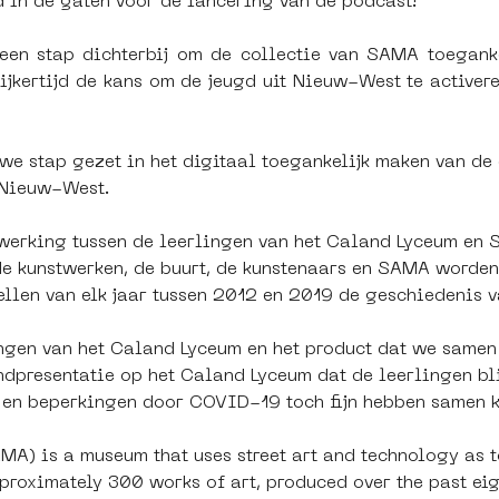
 in de gaten voor de lancering van de podcast!
en stap dichterbij om de collectie van SAMA toegankel
lijkertijd de kans om de jeugd uit Nieuw-West te activeren
e stap gezet in het digitaal toegankelijk maken van de 
 Nieuw-West.
erking tussen de leerlingen van het Caland Lyceum en 
e kunstwerken, de buurt, de kunstenaars en SAMA worden 
ellen van elk jaar tussen 2012 en 2019 de geschiedenis 
ngen van het Caland Lyceum en het product dat we same
eindpresentatie op het Caland Lyceum dat de leerlingen b
 en beperkingen door COVID-19 toch fijn hebben samen 
A) is a museum that uses street art and technology as t
roximately 300 works of art, produced over the past eig