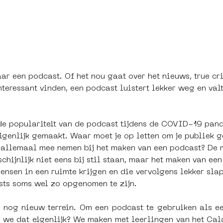
ar een podcast. Of het nou gaat over het nieuws, true c
teressant vinden, een podcast luistert lekker weg en val
t de populariteit van de podcast tijdens de COVID-19 pa
genlijk gemaakt. Waar moet je op letten om je publiek g
allemaal mee nemen bij het maken van een podcast? De m
ijnlijk niet eens bij stil staan, maar het maken van een 
ensen in een ruimte krijgen en die vervolgens lekker slap
asts soms wel zo opgenomen te zijn.
og nieuw terrein. Om een podcast te gebruiken als een
n we dat eigenlijk? We maken met leerlingen van het Cal