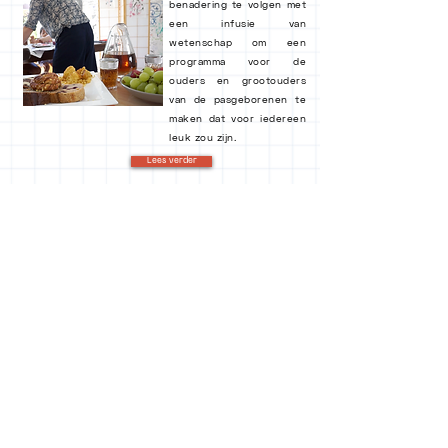
benadering te volgen met
een infusie van
wetenschap om een
programma voor de
ouders en grootouders
van de pasgeborenen te
maken dat voor iedereen
leuk zou zijn.
Lees verder
Engaging the community to share
about the importance of children's
nutrition
SAMA is pleased to
announce the new
collaboration with the
Fred Foundation
on the
project
Food4Smiles
.
READ MORE