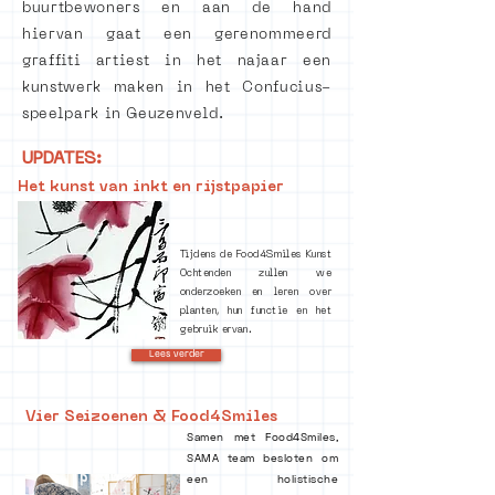
buurtbewoners en aan de hand
hiervan gaat een gerenommeerd
graffiti artiest in het najaar een
kunstwerk maken in het Confucius-
speelpark in Geuzenveld.
UPDATES:
Het kunst van inkt en rijstpapier
Tijdens de Food4Smiles Kunst
Ochtenden zullen we
onderzoeken en leren over
planten, hun functie en het
gebruik ervan.
Lees verder
Vier Seizoenen & Food4Smiles
Samen met Food4Smiles,
SAMA team besloten om
een ​​holistische