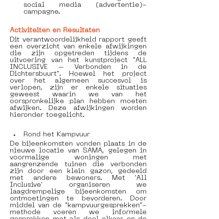
social media (advertentie)-
campagne.
Activiteiten en Resultaten
Dit verantwoordelijkheid rapport geeft 
een overzicht van enkele afwijkingen 
die zijn opgetreden tijdens de 
uitvoering van het kunstproject "ALL 
INCLUSIVE – Verbonden in de 
Dichtersbuurt". Hoewel het project 
over het algemeen succesvol is 
verlopen, zijn er enkele situaties 
geweest waarin we van het 
oorspronkelijke plan hebben moeten 
afwijken. Deze afwijkingen worden 
hieronder toegelicht.
Rond het Kampvuur 
De bijeenkomsten vonden plaats in de 
nieuwe locatie van SAMA, gelegen in 
voormalige woningen met 
aangrenzende tuinen die verbonden 
zijn door een klein gazon, gedeeld 
met andere bewoners. Met 'All 
Inclusive' organiseren we 
laagdrempelige bijeenkomsten om 
ontmoetingen te bevorderen. Door 
middel van de "kampvuurgesprekken"-
methode voeren we informele 