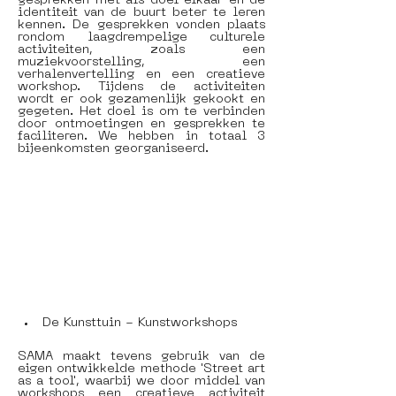
gesprekken met als doel elkaar en de 
identiteit van de buurt beter te leren 
kennen. De gesprekken vonden plaats 
rondom laagdrempelige culturele 
activiteiten, zoals een 
muziekvoorstelling, een 
verhalenvertelling en een creatieve 
workshop. Tijdens de activiteiten 
wordt er ook gezamenlijk gekookt en 
gegeten. Het doel is om te verbinden 
door ontmoetingen en gesprekken te 
faciliteren. We hebben in totaal 3 
bijeenkomsten georganiseerd.
De Kunsttuin - Kunstworkshops
SAMA maakt tevens gebruik van de 
eigen ontwikkelde methode 'Street art 
as a tool', waarbij we door middel van 
workshops een creatieve activiteit 