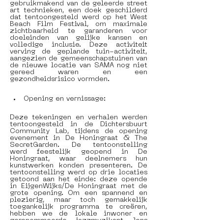
gebruikmakend van de geleerde street 
art technieken, een doek geschilderd 
dat tentoongesteld werd op het West 
Beach Film Festival, om maximale 
zichtbaarheid te garanderen voor 
doeleinden van gelijke kansen en 
volledige inclusie. Deze activiteit 
verving de geplande tuin-activiteit, 
aangezien de gemeenschapstuinen van 
de nieuwe locatie van SAMA nog niet 
gereed waren en een 
gezondheidsrisico vormden.
Opening en vernissage: 
Deze tekeningen en verhalen werden 
tentoongesteld in de Dichtersbuurt 
Community Lab, tijdens de opening 
evenement in De Honingraat & The 
SecretGarden. De tentoonstelling 
werd feestelijk geopend in De 
Honingraat, waar deelnemers hun 
kunstwerken konden presenteren. De 
tentoonstelling werd op drie locaties 
getoond aan het einde: deze opende 
in EijgenWijks/De Honingraat met de 
grote opening. Om een spannend en 
plezierig, maar toch gemakkelijk 
toegankelijk programma te creëren, 
hebben we de lokale inwoner en 