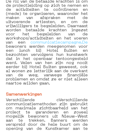
De rol van de betaalde krachten is om 
de projectleiding op zich te nemen en 
de activiteiten te coördineren en 
(mede) te organiseren, waaronder het 
maken van afspraken met de 
uitvoerende artiesten, en om de 
vrijwilligers te begeleiden. Daarnaast 
worden betaalde krachten ingezet 
voor het begeleiden van de 
workshops/activiteiten en het voeren 
van een 
communicatiecampagne.De
bewoners werden meegenomen voor 
een lunch bij Hotel Buiten en 
bezochten vervolgens hun kunstwerk 
dat in het openbaar tentoongesteld 
werd. Velen van hen zijn nog nooit 
eerder bij Hotel Buiten geweest, ook 
al wonen ze letterlijk aan de overkant 
van de weg, vanwege financiële 
problemen en omdat ze er niet alleen 
naartoe wilden gaan. 
Samenwerkingen
Verschillende cVerschillende 
communicatiemethoden zijn gebruikt 
om maximale zichtbaarheid van het 
project te garanderen en zoveel 
mogelijk bewoners uit Nieuw-West 
aan te trekken. Banners werden 
verspreid door de hele buurt om de 
opening van de Kunstkamer aan te 