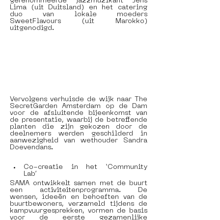
gerenommeerde jazzmuzikant Jens 
Lima (uit Duitsland) en het catering 
duo van lokale moeders 
SweetFlavours (uit Marokko) 
uitgenodigd. 
Vervolgens verhuisde de wijk naar The 
SecretGarden Amsterdam op de Dam 
voor de afsluitende bijeenkomst van 
de presentatie, waarbij de betreffende 
planten die zijn gekozen door de 
deelnemers werden geschilderd in 
aanwezigheid van wethouder Sandra 
Doevendans. 
Co-creatie in het ‘Community 
Lab’ 
SAMA ontwikkelt samen met de buurt 
een activiteitenprogramma. De 
wensen, ideeën en behoeften van de 
buurtbewoners, verzameld tijdens de 
kampvuurgesprekken, vormen de basis 
voor de eerste gezamenlijke 