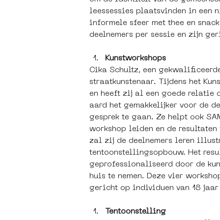
leessessies plaatsvinden in een 
informele sfeer met thee en snac
deelnemers per sessie en zijn ger
Kunstworkshops
Cika Schultz, een gekwalificeerde
straatkunstenaar. Tijdens het Ku
en heeft zij al een goede relati
aard het gemakkelijker voor de d
gesprek te gaan. Ze helpt ook SAMA
workshop leiden en de resultaten
zal zij de deelnemers leren illus
tentoonstellingsopbouw. Het resul
geprofessionaliseerd door de ku
huis te nemen. Deze vier worksho
gericht op individuen van 18 jaar
Tentoonstelling