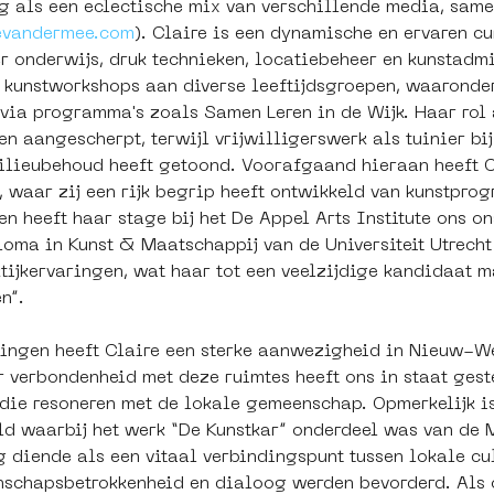
 als een eclectische mix van verschillende media, same
revandermee.com
). Claire is een dynamische en ervaren cu
er onderwijs, druk technieken, locatiebeheer en kunstadm
an kunstworkshops aan diverse leeftijdsgroepen, waarond
ia programma's zoals Samen Leren in de Wijk. Haar rol a
n aangescherpt, terwijl vrijwilligerswerk als tuinier bi
lieubehoud heeft getoond. Voorafgaand hieraan heeft Cl
, waar zij een rijk begrip heeft ontwikkeld van kunstpro
 heeft haar stage bij het De Appel Arts Institute ons o
oma in Kunst & Maatschappij van de Universiteit Utrecht
tijkervaringen, wat haar tot een veelzijdige kandidaat m
n”.
ingen heeft Claire een sterke aanwezigheid in Nieuw-W
 verbondenheid met deze ruimtes heeft ons in staat gest
die resoneren met de lokale gemeenschap. Opmerkelijk is
ld waarbij het werk “De Kunstkar” onderdeel was van de 
g diende als een vitaal verbindingspunt tussen lokale cu
schapsbetrokkenheid en dialoog werden bevorderd. Als o