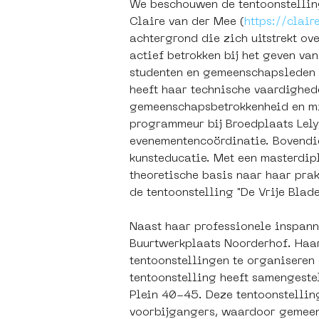
We beschouwen de tentoonstelling
Claire van der Mee (
https://clai
achtergrond die zich uitstrekt ov
actief betrokken bij het geven v
studenten en gemeenschapsleden v
heeft haar technische vaardighede
gemeenschapsbetrokkenheid en mi
programmeur bij Broedplaats Lely
evenementencoördinatie. Bovendien
kunsteducatie. Met een masterdipl
theoretische basis naar haar prak
de tentoonstelling "De Vrije Blade
Naast haar professionele inspann
Buurtwerkplaats Noorderhof. Haar
tentoonstellingen te organiseren 
tentoonstelling heeft samengeste
Plein 40-45. Deze tentoonstellin
voorbijgangers, waardoor gemeen