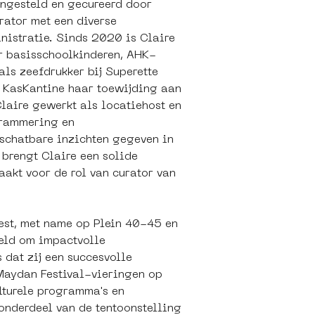
ngesteld en gecureerd door 
rator met een diverse 
inistratie. Sinds 2020 is Claire 
er basisschoolkinderen, AHK-
ls zeefdrukker bij Superette 
j KasKantine haar toewijding aan 
aire gewerkt als locatiehost en 
grammering en 
nschatbare inzichten gegeven in 
 brengt Claire een solide 
aakt voor de rol van curator van 
est, met name op Plein 40-45 en 
eld om impactvolle 
 dat zij een succesvolle 
Maydan Festival-vieringen op 
lturele programma's en 
nderdeel van de tentoonstelling 