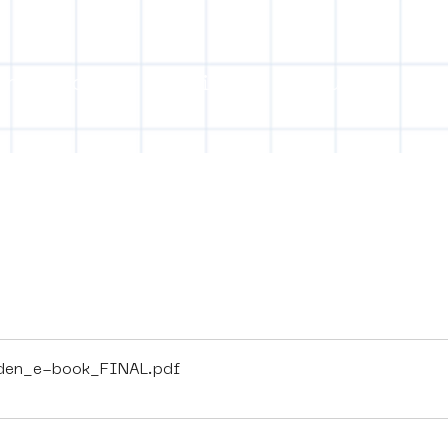
on
Projects
Visiting
About Us
Bl
ect Object]
den_e-book_FINAL
.pdf