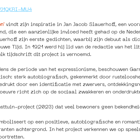
/PJ1QKRI-MU4
n'
 vindt zijn inspiratie in Jan Jacob Slauerhoff, een vo
and, die een aanzienlijke invloed heeft gehad op de Neder
rhoff zijn eerste gedichten, waarbij zijn debuut als dic
we Tijd. In 1921 werd hij lid van de redactie van het lite
lk tijdschrift dit project is vernoemd.
dens de periode van het expressionisme, beschouwen Garmt
tisch: sterk autobiografisch, gekenmerkt door rusteloosh
edrukt door een identificatie met zwervers, ontdekkingsre
 oeuvre richt zich op de sociaal zwakkeren en onderdrukt
nsttuin-project (2023) dat veel bewoners geen bekendhei
ymboliseert op een positieve, autobiografische en romanti
nten achtergrond. In het project verkennen we op speelse
ortretten.