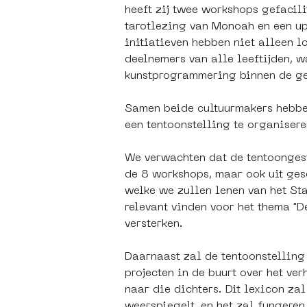
heeft zij twee workshops gefacil
tarotlezing van Monoah en een u
initiatieven hebben niet alleen l
deelnemers van alle leeftijden, w
kunstprogrammering binnen de g
Samen beide cultuurmakers hebben
een tentoonstelling te organiser
We verwachten dat de tentoongest
de 8 workshops, maar ook uit ges
welke we zullen lenen van het Sta
relevant vinden voor het thema "De
versterken.
Daarnaast zal de tentoonstelling 
projecten in de buurt over het ve
naar die dichters. Dit lexicon za
weerspiegelt, en het zal fungeren