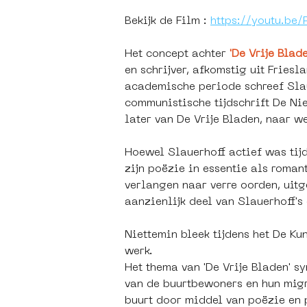
Bekijk de Film : 
https://youtu.be
Het concept achter 
'De Vrije Blade
en schrijver, afkomstig uit Friesl
academische periode schreef Slaue
communistische tijdschrift De Nieu
later van De Vrije Bladen, naar we
Hoewel Slauerhoff actief was tij
zijn poëzie in essentie als roman
verlangen naar verre oorden, uitg
aanzienlijk deel van Slauerhoff's
Niettemin bleek tijdens het De Ku
werk. 
Het thema van 'De Vrije Bladen' s
van de buurtbewoners en hun migra
buurt door middel van poëzie en p