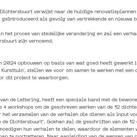
 Dichtersbuurt verwijst naar de huidige renovatieplannen 
 geïntroduceerd als gevolg van vertrekkende en nieuwe 
in het proces van stedelijke verandering en zal een verha
rsbuurt zijn vernoemd.
 2024 opbouwen op basis van wat goed heeft gewerkt i
 Kunsttuin', stellen we voor om samen te werken met een d
or dit project te waarborgen.
 van de Lettering, heeft een speciale band met de bewo
 4 workshops om de geschreven werken van de 12 dichters 
r het verzamelen van de verhalen die dienen als input vo
n de Dichtersbuurt". Gokhan zal de geschriften van de 12 
moedigen hun verhalen te delen, waardoor de elementen 
hap te portretteren. Naar aanleiding van de wensen van 