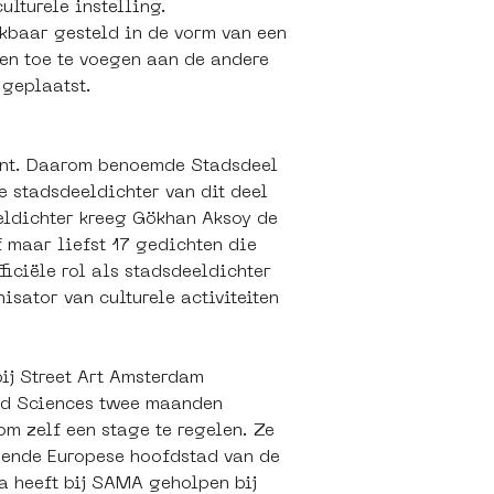
lturele instelling.  
kbaar gesteld in de vorm van een 
en toe te voegen aan de andere 
geplaatst.
ont. Daarom benoemde Stadsdeel 
 stadsdeeldichter van dit deel 
eldichter kreeg Gökhan Aksoy de 
 maar liefst 17 gedichten die 
iciële rol als stadsdeeldichter 
isator van culturele activiteiten 
bij Street Art Amsterdam 
and Sciences twee maanden 
m zelf een stage te regelen. Ze 
omende Europese hoofdstad van de 
a heeft bij SAMA geholpen bij 