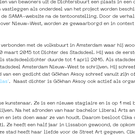
en van bewoners uit de Dichtersbuurt een plaats in een cu
 vastleggen als onderdeel van het project worden beschi
ia de SAMA-website na de tentoonstelling. Door de verhal
over Nieuw-West, worden ze gewaarborgd en in context 
k verbonden met de volksbuurt in Amsterdam waar hij wo
aart 2015 tot Dichter des Stadsdeel. Hij was de eerste
s stadsdeeldichter duurde tot 1 april 2016. Als stadsde
tadsdeel Amsterdam Nieuw-West te schrijven. Hij schreef
 van een gedicht dat Gökhan Aksoy schreef vanuit zijn off
las’
.  Naast dichter is Gökhan Aksoy ook actief als organ
e kunstenaar. Ze is een nieuwe stagiaire en is op 1 mei 
blijven. Na het afronden van haar bachelor Liberal Arts 
en en iets doen waar ze van houdt. Daarom besloot Cika o
fiti. Ze heeft een half jaar in Lissabon gewoond, de opk
ze stad heeft haar liefde voor de Street Art gegeven. Cik