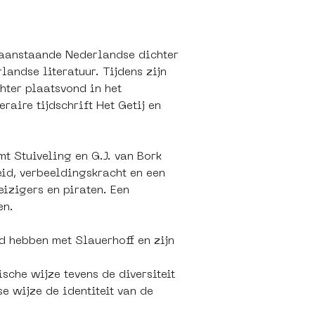
oraanstaande Nederlandse dichter 
landse literatuur. Tijdens zijn 
hter plaatsvond in het 
raire tijdschrift Het Getij en 
 Stuiveling en G.J. van Bork 
eid, verbeeldingskracht en een 
izigers en piraten. Een 
en.
d hebben met Slauerhoff en zijn 
sche wijze tevens de diversiteit 
 wijze de identiteit van de 