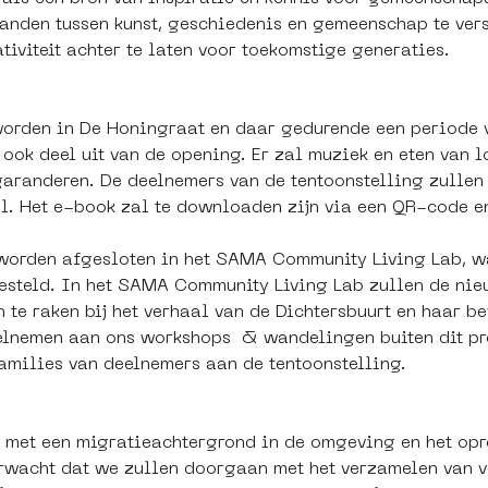
banden tussen kunst, geschiedenis en gemeenschap te ver
tiviteit achter te laten voor toekomstige generaties.
orden in De Honingraat en daar gedurende een periode v
ook deel uit van de opening. Er zal muziek en eten van l
aranderen. De deelnemers van de tentoonstelling zullen 
al. Het e-book zal te downloaden zijn via een QR-code e
k worden afgesloten in het SAMA Community Living Lab, w
esteld. In het SAMA Community Living Lab zullen de ni
te raken bij het verhaal van de Dichtersbuurt en haar b
elnemen aan ons workshops  & wandelingen buiten dit pr
families van deelnemers aan de tentoonstelling.
 met een migratieachtergrond in de omgeving en het opr
rwacht dat we zullen doorgaan met het verzamelen van ver