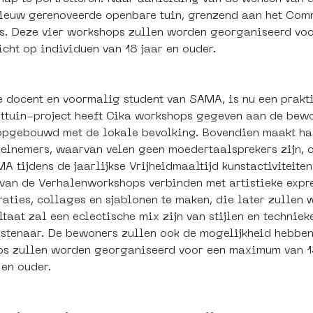
nieuw gerenoveerde openbare tuin, grenzend aan het Comm
ks. Deze vier workshops zullen worden georganiseerd vo
icht op individuen van 18 jaar en ouder.
 docent en voormalig student van SAMA, is nu een prakti
nsttuin-project heeft Cika workshops gegeven aan de bewo
e opgebouwd met de lokale bevolking. Bovendien maakt h
eelnemers, waarvan velen geen moedertaalsprekers zijn, 
 tijdens de jaarlijkse Vrijheidmaaltijd kunstactiviteiten
 van de Verhalenworkshops verbinden met artistieke exp
traties, collages en sjablonen te maken, die later zullen
taat zal een eclectische mix zijn van stijlen en technie
nstenaar. De bewoners zullen ook de mogelijkheid hebbe
ps zullen worden georganiseerd voor een maximum van 15
 en ouder.