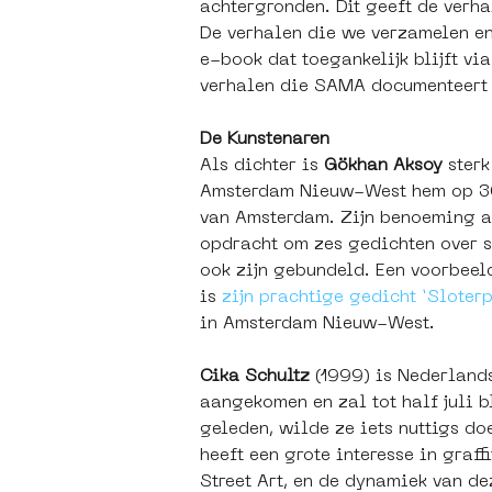
achtergronden. Dit geeft de verhal
De verhalen die we verzamelen en
e-book dat toegankelijk blijft v
verhalen die SAMA documenteert 
De Kunstenaren
Als dichter is 
Gökhan Aksoy
 ster
Amsterdam Nieuw-West hem op 30 m
van Amsterdam. Zijn benoeming al
opdracht om zes gedichten over s
ook zijn gebundeld. Een voorbeeld
is 
zijn prachtige gedicht ‘Sloterp
in Amsterdam Nieuw-West.
Cika Schultz 
(1999) is Nederlands
aangekomen en zal tot half juli 
geleden, wilde ze iets nuttigs do
heeft een grote interesse in graf
Street Art, en de dynamiek van de