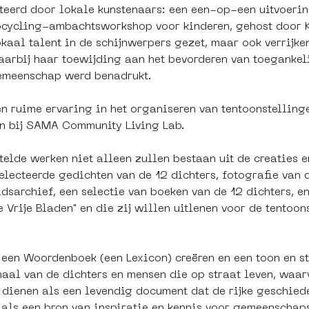
iteerd door lokale kunstenaars: een een-op-een uitvoeri
pcycling-ambachtsworkshop voor kinderen, gehost door K
okaal talent in de schijnwerpers gezet, maar ook verrijk
aarbij haar toewijding aan het bevorderen van toegankeli
emeenschap werd benadrukt.
 ruime ervaring in het organiseren van tentoonstelling
en bij SAMA Community Living Lab. 
elde werken niet alleen zullen bestaan uit de creaties e
electeerde gedichten van de 12 dichters, fotografie van 
dsarchief, een selectie van boeken van de 12 dichters, e
 Vrije Bladen" en die zij willen uitlenen voor de tentoon
een Woordenboek (een Lexicon) creëren en een toon en st
rhaal van de dichters en mensen die op straat leven, waar
l dienen als een levendig document dat de rijke geschiede
 als een bron van inspiratie en kennis voor gemeenschap