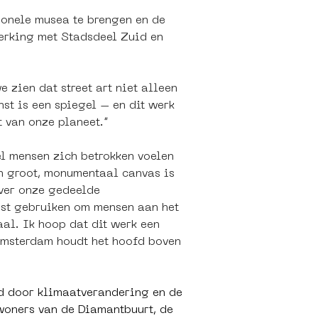
ionele musea te brengen en de 
erking met Stadsdeel Zuid en 
e zien dat street art niet alleen 
st is een spiegel – en dit werk 
t van onze planeet.”
el mensen zich betrokken voelen 
’n groot, monumentaal canvas is 
ver onze gedeelde 
nst gebruiken om mensen aan het 
al. Ik hoop dat dit werk een 
"Amsterdam houdt het hoofd boven 
d door klimaatverandering en de 
oners van de Diamantbuurt, de 