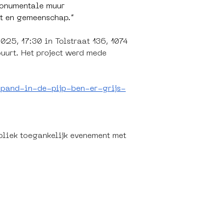
monumentale muur 
st en gemeenschap.”
025, 17:30 in Tolstraat 136, 1074 
uurt. Het project werd mede 
-pand-in-de-pijp-ben-er-grijs-
liek toegankelijk evenement met 