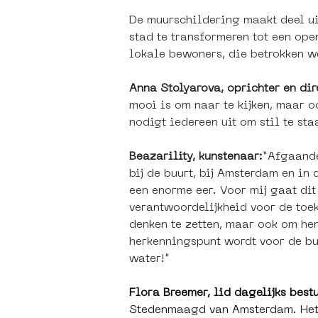
De muurschildering maakt deel ui
stad te transformeren tot een op
lokale bewoners, die betrokken we
Anna Stolyarova, oprichter en di
mooi is om naar te kijken, maar o
nodigt iedereen uit om stil te st
Beazarility, kunstenaar:
“Afgaande
bij de buurt, bij Amsterdam en in
een enorme eer. Voor mij gaat di
verantwoordelijkheid voor de toe
denken te zetten, maar ook om he
herkenningspunt wordt voor de buu
water!”
Flora Breemer, lid dagelijks best
Stedenmaagd van Amsterdam. Het i