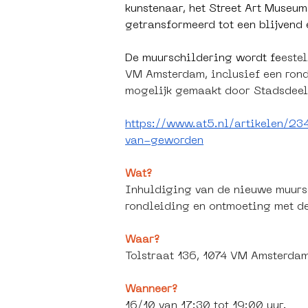
kunstenaar, het Street Art Muse
getransformeerd tot een blijvend
De muurschildering wordt fe
este
VM Amsterdam, inclusief een rond
mogelijk gemaakt door Stadsdee
https://www.at5.nl/artikelen/2
van-geworden
Wat?
Inhuldiging van de nieuwe muurs
rondleiding en ontmoeting met de
Waar?
Tolstraat 136, 1074 VM Amsterda
Wanneer?
16/10 van 17:30 tot 19:00 uur. 