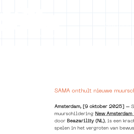
Collecti
[obj
SAMA onthult nieuwe muursch
Amsterdam, [9 oktober 2025] –
 
muurschildering 
New Amsterdam 
door 
Beazarility (NL)
, is een kra
spelen in het vergroten van bewus