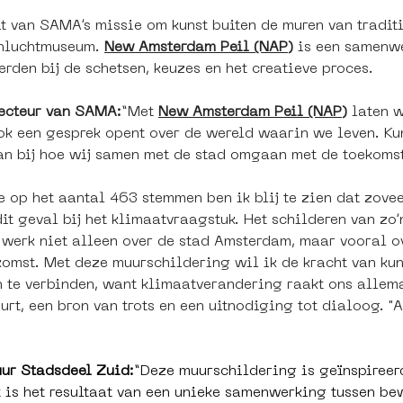
t van SAMA’s missie om kunst buiten de muren van tradit
enluchtmuseum. 
New Amsterdam Peil (NAP)
 is een samenw
rden bij de schetsen, keuzes en het creatieve proces.
recteur van SAMA:
“Met 
New Amsterdam Peil (NAP)
 laten w
ok een gesprek opent over de wereld waarin we leven. Kun
aan bij hoe wij samen met de stad omgaan met de toekoms
 op het aantal 
463 
stemmen ben ik blij te zien dat zove
 dit geval bij het klimaatvraagstuk. Het schilderen van zo
t werk niet alleen over de stad Amsterdam, maar vooral o
komst. Met deze muurschildering wil ik de kracht van ku
n te verbinden, want klimaatverandering raakt ons allema
rt, een bron van trots en een uitnodiging tot dialoog. 
uur Stadsdeel Zuid:
“Deze muurschildering is geïnspireer
s het resultaat van een unieke samenwerking tussen bew