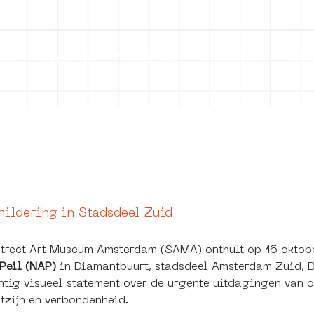
on
Projects
Visiting
About Us
Bl
ect Object]
ildering in Stadsdeel Zuid
Street Art Museum Amsterdam (SAMA) onthult op 16 okto
Peil (NAP)
 in Diamantbuurt, stadsdeel Amsterdam Zuid, 
chtig visueel statement over de urgente uitdagingen van on
tzijn en verbondenheid.