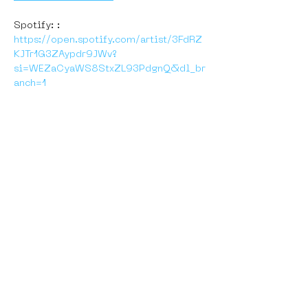
Spotify: : 
https://open.spotify.com/artist/3FdRZ
KJTr1G3ZAypdr9JWv?
si=WEZaCyaWS8StxZL93PdgnQ&dl_br
anch=1