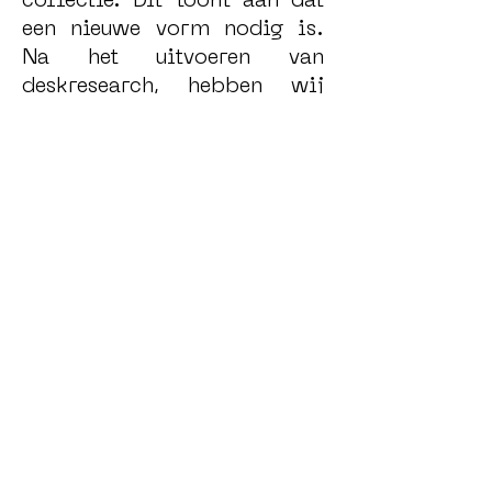
collectie. Dit toont aan dat
een nieuwe vorm nodig is.
Na het uitvoeren van
deskresearch, hebben wij
voor ons interessante
voorbeelden gevonden die
kunst en objecten op meer
interactieve en
aantrekkelijke wijze
presenteren. Welke vorm het
publiek voor onze collectie
het beste dient, willen we
met verschillende
doelgroepen onderzoeken.
Ook hoe we de toepassingen
van AR en VR op speelse en
tegelijkertijd betekenisvolle
wijze kunnen inzetten willen