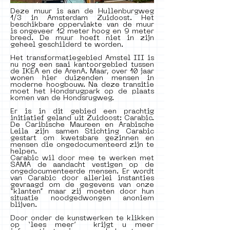
Deze muur is aan de Hullenburgweg
1/3 in Amsterdam Zuidoost. Het
beschikbare oppervlakte van de muur
is ongeveer 12 meter hoog en 9 meter
breed. De muur hoeft niet in zijn
geheel geschilderd te worden.
Het transformatiegebied Amstel III is
nu nog een saai kantoorgebied tussen
de IKEA en de ArenA. Maar, over 10 jaar
wonen hier duizenden mensen in
moderne hoogbouw. Na deze transitie
moet het Hondsrugpark op de plaats
komen van de Hondsrugweg.
Er is in dit gebied een prachtig
initiatief geland uit Zuidoost: Carabic.
De Caribische Maureen en Arabische
Leila zijn samen Stichting Carabic
gestart om kwetsbare gezinnen en
mensen die ongedocumenteerd zijn te
helpen.
Carabic wil door mee te werken met
SAMA de aandacht vestigen op de
ongedocumenteerde mensen. Er wordt
van Carabic door allerlei instanties
gevraagd om de gegevens van onze
“klanten” maar zij moeten door hun
situatie noodgedwongen anoniem
blijven.
Door onder de kunstwerken te klikken
op ‘lees meer’ krijgt u meer