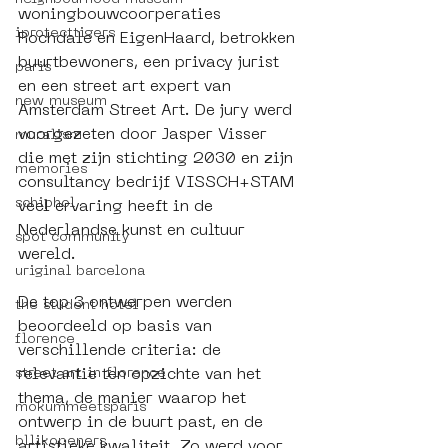
woningbouwcoorperaties 
iprotecttigers
Rochdale en EigenHaard, betrokken 
buurtbewoners, een privacy jurist 
paris
en een street art expert van 
new museum
Amsterdam Street Art. De jury werd 
voorgezeten door Jasper Visser 
muralism
die met zijn stichting 2030 en zijn 
memories
consultancy bedrijf VISSCH+STAM 
schiphol
veel ervaring heeft in de 
Nederlandse kunst en cultuur 
spot community
wereld.  
uriginal barcelona
De top 3 ontwerpen werden 
the student hotel
beoordeeld op basis van 
florence
verschillende criteria: de 
street art in florence
relevantie ten opzichte van het 
thema, de manier waarop het 
mokummeetsparis
ontwerp in de buurt past, en de 
bllikopeners
artistieke kwaliteit. Zo werd voor 