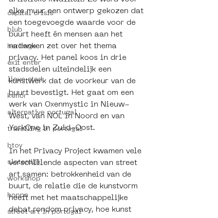
elke muur een ontwerp gekozen dat 
capital crisis
een toegevoegde waarde voor de 
blub
buurt heeft én mensen aan het 
nadenken zet over het thema 
heritage
privacy. Het panel koos in drie 
exit enter
stadsdelen uiteindelijk een 
lieve stad
kunstwerk dat de voorkeur van de 
buurt bevestigt. Het gaat om een 
kenor
werk van Oxenmystic in Nieuw-
alternative portugal
West, van NOL in Noord en van 
YorkOne in Zuid-Oost.
travelling in portugal
btoy
In het Privacy Project kwamen vele 
sloterdijk
verschillende aspecten van street 
art samen: betrokkenheid van de 
workshop
buurt, de relatie die de kunstvorm 
hoppn
heeft met het maatschappelijke 
debat rondom privacy, hoe kunst 
street art in portugal