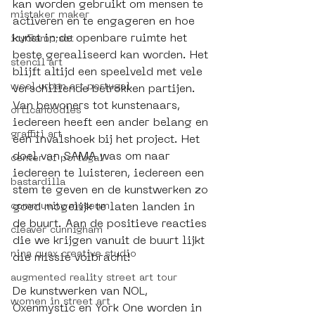
kan worden gebruikt om mensen te 
mistaker maker
activeren en te engageren en hoe 
kunst in de openbare ruimte het 
icy&amp;sot
beste gerealiseerd kan worden. Het 
stencil art
blijft altijd een speelveld met vele 
wool urban art portugal
verschillende betrokken partijen. 
Van bewoners tot kunstenaars, 
orticanoodles
iedereen heeft een ander belang en 
graffiti art
een invalshoek bij het project. Het 
doel van SAMA was om naar 
center of portugal
iedereen te luisteren, iedereen een 
bastardilla
stem te geven en de kunstwerken zo 
community museum
goed mogelijk te laten landen in 
de buurt. Aan de positieve reacties 
cleaver cunnigham
die we krijgen vanuit de buurt lijkt 
nina quax creative studio
die missie volbracht!
augmented reality street art tour
De kunstwerken van NOL, 
women in street art
Oxenmystic en York One worden in 