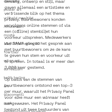
diversity
omvang, ontwerp en stijl, maar 
gaven allemaal een artistieke en 
poster art
verfrissende blik op het thema 
vrijheid maaltijd
privacy. Buurtbewoners konden 
vervolgens online stemmen of via 
Amsterdam
een (offline) stembiljet hun 
moste
voorkeur uitspreken. Medewerkers 
van SAMA gingen het gesprek aan 
l&#39;art seine 22
met buurtbewoners om ze de kans 
13artfair
te geven hun stem en voorkeur uit 
urban art
te spreken. In totaal is er meer dan 
3.000 keer gestemd. 
surrealism
keith haring
Op basis van de stemmen van 
buurtbewoners ontstond een top-3 
art
per muur, waaruit het Privacy Panel 
giacometti
voor elke muur een winnaar heeft 
punk
aangewezen. Het Privacy Panel 
bestond uit twee bestuurders van 
neighbourhood museum