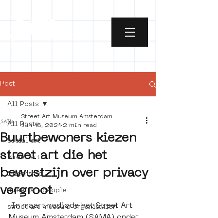
Post
All Posts
Street Art Museum Amsterdam
All Posts
Jun 18, 2021
2 min read
Buurtbewoners kiezen
social art
street art die het
street art
bewustzijn over privacy
internship
vergroot
street art people
 In maart nodigde het Street Art 
street art museum organisation
Museum Amsterdam (SAMA) onder 