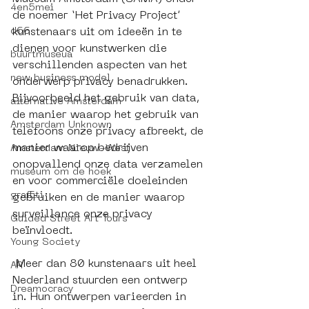
4en5mei
de noemer ‘Het Privacy Project’ 
d66
kunstenaars uit om ideeën in te 
dienen voor kunstwerken die 
buurtmuseua
verschillenden aspecten van het 
new business model
onderwerp privacy benadrukken. 
Bijvoorbeeld het gebruik van data, 
alternative Amsterdam
de manier waarop het gebruik van 
Amsterdam Unknown
telefoons onze privacy afbreekt, de 
manier waarop bedrijven 
Amsterdam Nieuw-West
onopvallend onze data verzamelen 
museum om de hoek
en voor commerciële doeleinden 
graffiti
gebruiken en de manier waarop 
surveillance onze privacy 
Guided Street Art Tours
beïnvloedt.  
Young Society
 Meer dan 80 kunstenaars uit heel 
AR
Nederland stuurden een ontwerp 
Dreamocracy
in. Hun ontwerpen varieerden in 