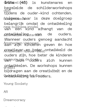
Irina (48)
 is kunstenares en 
4en5mei
begeleide de schilderworkshops 
d66
tijdens de ouder-kind ochtenden. 
Volgens haar is deze doelgroep 
buurtmuseua
belangrijk omdat de ontwikkeling 
new business model
van een kind afhangt van de 
ontwikkeling van de ouders. 
alternative Amsterdam
Wanneer ouders genoeg aandacht 
Amsterdam Unknown
aan zijn kinderen geven én hoe 
creatiever en beter ontwikkeld de 
Amsterdam Nieuw-West
ouders zijn, hoe beter de kinderen 
museum om de hoek
van deze ouders zich kunnen 
ontwikkelen. De workshops kunnen 
graffiti
bijdragen aan de creativiteit en de 
Guided Street Art Tours
ontwikkeling van ouders. 
Young Society
AR
Dreamocracy