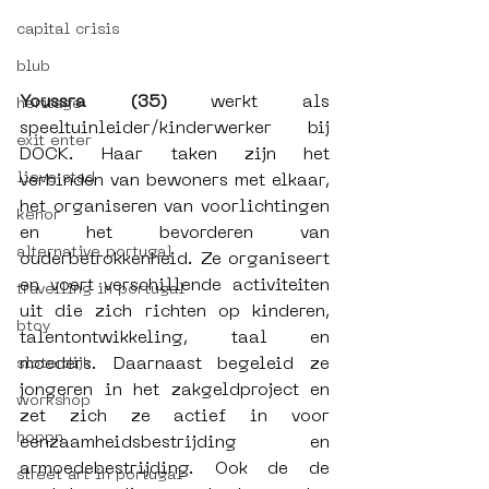
capital crisis
blub
Youssra (35) 
werkt als 
heritage
speeltuinleider/kinderwerker bij 
exit enter
DOCK. Haar taken zijn het 
lieve stad
verbinden van bewoners met elkaar, 
het organiseren van voorlichtingen 
kenor
en het bevorderen van 
alternative portugal
ouderbetrokkenheid. Ze organiseert 
en voert verschillende activiteiten 
travelling in portugal
uit die zich richten op kinderen, 
btoy
talentontwikkeling, taal en 
moeders. Daarnaast begeleid ze 
sloterdijk
jongeren in het zakgeldproject en 
workshop
zet zich ze actief in voor 
hoppn
eenzaamheidsbestrijding en 
armoedebestrijding. Ook de de 
street art in portugal