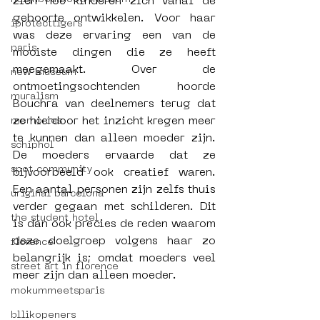
zien hoe kinderen zich vanaf de 
geboorte ontwikkelen. Voor haar 
iprotecttigers
was deze ervaring een van de 
paris
mooiste dingen die ze heeft 
meegemaakt. Over de 
new museum
ontmoetingsochtenden hoorde 
muralism
Bouchra van deelnemers terug dat 
ze hierdoor het inzicht kregen meer 
memories
te kunnen dan alleen moeder zijn. 
schiphol
De moeders ervaarde dat ze 
spot community
bijvoorbeeld ook creatief waren. 
Een aantal personen zijn zelfs thuis 
uriginal barcelona
verder gegaan met schilderen. Dit 
the student hotel
is dan ook precies de reden waarom 
deze doelgroep volgens haar zo 
florence
belangrijk is; omdat moeders veel 
street art in florence
meer zijn dan alleen moeder.
mokummeetsparis
bllikopeners