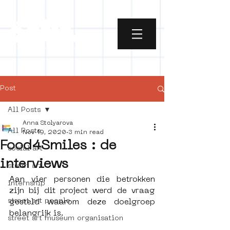
Post
All Posts
Anna Stolyarova
All Posts
Nov 19, 2020
3 min read
Food4Smiles : de
social art
interviews
street art
Aan vier personen die betrokken 
internship
zijn bij dit project werd de vraag 
street art people
gesteld waarom deze doelgroep 
belangrijk is.
street art museum organisation