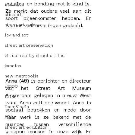
voeding en bonding met je kind is. 
inclusion
Ze merkt dat ouders veel aan dit 
stinkfish
soort bijeenkomsten hebben. Er 
street art curator
worden veel ervaringen gedeeld. 
icy and sot
street art preservation
virtual reality street art tour
jamaica
new metropolis
Anna (46) 
is oprichter en directeur 
E1000
van het Street Art Museum 
Amsterdam gelegen in nieuw-West 
ICOM
waar Anna zelf ook woont. Anna is 
TeamBlazin
sociaal betrokken en mede door 
haar werk is ze bekend met de 
AFK
nuances tussen verschillende 
street art exhibition
groepen mensen in deze wijk. Er 