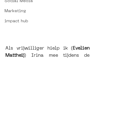
Social Media
Marketing
impact hub
Als vrijwilliger hielp ik (
Evelien 
Mattheij
) 
Irina mee tijdens de 
workshops. Zelf ben ik 30 en zie ik 
steeds meer mensen om mij heen 
kinderen krijgen. Ook ik hoor vaak 
dat er weinig plekken zijn waar 
kersverse ouders elkaar kunnen 
ontmoeten en praten over 
onderwerpen met betrekking tot hun 
kindje. Er komt heel wat bij kijken 
om je kind op een zo gezond 
mogelijke manier op te voeden en 