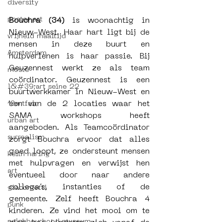
diversity
poster art
Bouchra (34) 
is woonachtig in 
Nieuw-West. Haar hart ligt bij de 
vrijheid maaltijd
mensen in deze buurt en 
Amsterdam
hulpverlenen is haar passie. Bij 
Geuzennest werkt ze als team 
moste
coördinator. Geuzennest is een 
l&#39;art seine 22
buurtwerkkamer in Nieuw-West en 
een van de 2 locaties waar het 
13artfair
SAMA workshops heeft 
urban art
aangeboden. Als Teamcoördinator 
surrealism
zorgt Bouchra ervoor dat alles 
goed loopt, ze ondersteunt mensen 
keith haring
met hulpvragen en verwijst hen 
art
eventueel door naar andere 
collega’s, instanties of de 
giacometti
gemeente. Zelf heeft Bouchra 4 
punk
kinderen. Ze vind het mooi om te 
neighbourhood museum