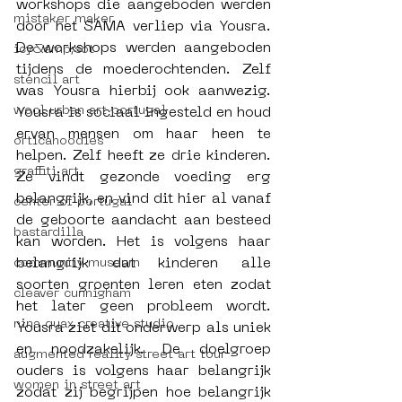
workshops die aangeboden werden 
mistaker maker
door het SAMA verliep via Yousra. 
De workshops werden aangeboden 
icy&amp;sot
tijdens de moederochtenden. Zelf 
stencil art
was Yousra hierbij ook aanwezig. 
wool urban art portugal
Yousra is sociaal ingesteld en houd 
ervan mensen om haar heen te 
orticanoodles
helpen. Zelf heeft ze drie kinderen. 
graffiti art
Ze vindt gezonde voeding erg 
belangrijk, en vind dit hier al vanaf 
center of portugal
de geboorte aandacht aan besteed 
bastardilla
kan worden. Het is volgens haar 
belangrijk dat kinderen alle 
community museum
soorten groenten leren eten zodat 
cleaver cunnigham
het later geen probleem wordt. 
nina quax creative studio
Yousra ziet dit onderwerp als uniek 
en noodzakelijk. De doelgroep 
augmented reality street art tour
ouders is volgens haar belangrijk 
women in street art
zodat zij begrijpen hoe belangrijk 