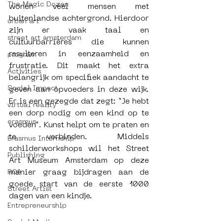
The Magic Dozen
wonen veel mensen met 
buitenlandse achtergrond. Hierdoor 
urban art
zijn er vaak taal en 
street art amsterdam
cultuurbarrières die kunnen 
resulteren in eenzaamheid en 
program
frustratie. Dit maakt het extra 
Activities
belangrijk om specifiek aandacht te 
Social Impact
geven aan opvoeders in deze wijk. 
Er is een gezegde dat zegt: “Je hebt 
virtual reality
een dorp nodig om een kind op te 
erasmus
voeden”. Kunst helpt om te praten en 
te verbinden. Middels 
Erasmus Internship
schilderworkshops wil het Street 
Publishing
Art Museum Amsterdam op deze 
manier graag bijdragen aan de 
ROA
goede start van de eerste 1000 
Street Artist
dagen van een kindje. 
Entrepreneurship