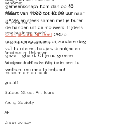
4en5mei
gemeenschap? Kom dan op 
15 
d66
maart van 11:00 tot 18:00 uur
 naar 
SAMA en steek samen met je buren 
buurtmuseua
de handen uit de mouwen! Tijdens 
new business model
OranjeFonds NL Doet
 2025 
organiseren we een bijzondere dag 
alternative Amsterdam
vol tuinieren, hapjes, drankjes en 
Amsterdam Unknown
gezelligheid. Of je nu groene 
vingers hebt of niet, iedereen is 
Amsterdam Nieuw-West
welkom om mee te helpen!
museum om de hoek
graffiti
Guided Street Art Tours
Young Society
AR
Dreamocracy