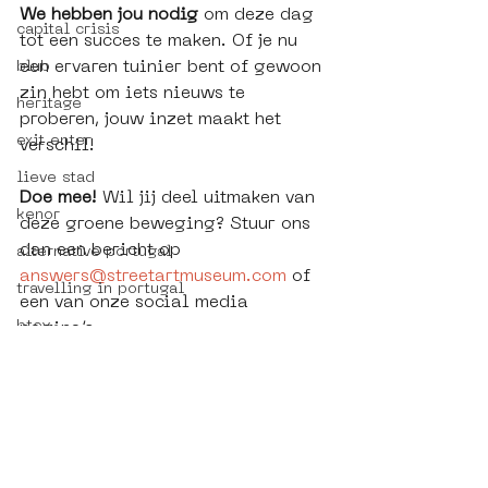
We hebben jou nodig 
om deze dag 
capital crisis
tot een succes te maken. Of je nu 
een ervaren tuinier bent of gewoon 
blub
zin hebt om iets nieuws te 
heritage
proberen, jouw inzet maakt het 
exit enter
verschil!
lieve stad
Doe mee!
 Wil jij deel uitmaken van 
kenor
deze groene beweging? Stuur ons 
dan een bericht op 
alternative portugal
answers@streetartmuseum.com
 of 
travelling in portugal
een van onze social media 
btoy
pagina’s. 
sloterdijk
workshop
hoppn
street art in portugal