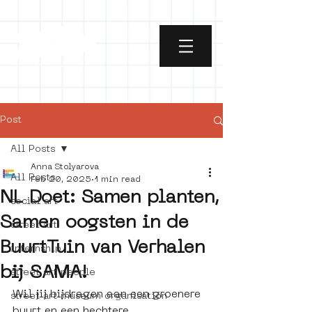
Post
All Posts
Anna Stolyarova
All Posts
Feb 20, 2025
1 min read
NL Doet: Samen planten,
social art
Samen oogsten in de
street art
BuurtTuin van Verhalen
internship
bij SAMA!
street art people
Wil jij bijdragen aan een groenere 
street art museum organisation
buurt en een hechtere 