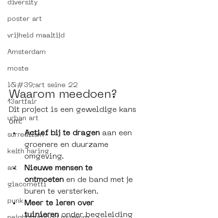
diversity
poster art
vrijheid maaltijd
Amsterdam
moste
l&#39;art seine 22
Waarom meedoen? 
13artfair
Dit project is een geweldige kans 
urban art
om:
Actief bij te dragen
 aan een 
surrealism
groenere en duurzame 
keith haring
omgeving.
Nieuwe mensen te 
art
ontmoeten
 en de band met je 
giacometti
buren te versterken.
punk
Meer te leren over 
tuinieren
 onder begeleiding 
neighbourhood museum