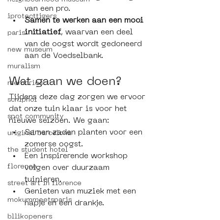
van een pro. 
iprotecttigers
Samen te werken aan een mooi 
initiatief
, waarvan een deel 
paris
van de oogst wordt gedoneerd 
new museum
aan de Voedselbank.
muralism
Wat gaan we doen? 
memories
Tijdens deze dag zorgen we ervoor 
schiphol
dat onze tuin klaar is voor het 
spot community
nieuwe seizoen. We gaan:
Samen zaden planten voor een 
uriginal barcelona
zomerse oogst.
the student hotel
Een inspirerende workshop 
florence
volgen over duurzaam 
tuinieren.
street art in florence
Genieten van muziek met een 
mokummeetsparis
hapje en een drankje.
bllikopeners