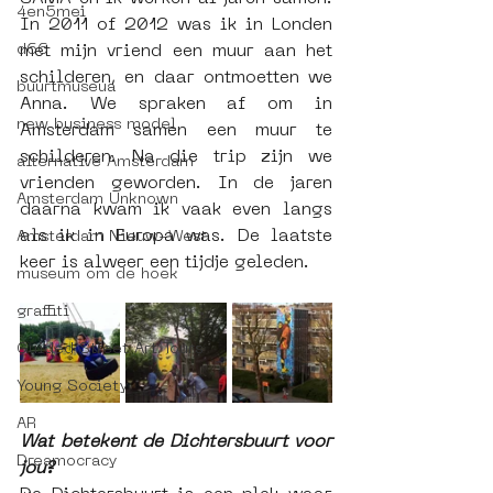
4en5mei
In 2011 of 2012 was ik in Londen 
d66
met mijn vriend een muur aan het 
schilderen, en daar ontmoetten we 
buurtmuseua
Anna. We spraken af om in 
new business model
Amsterdam samen een muur te 
schilderen. Na die trip zijn we 
alternative Amsterdam
vrienden geworden. In de jaren 
Amsterdam Unknown
daarna kwam ik vaak even langs 
als ik in Europa was. De laatste 
Amsterdam Nieuw-West
keer is alweer een tijdje geleden.
museum om de hoek
graffiti
Guided Street Art Tours
Young Society
AR
Wat betekent de Dichtersbuurt voor 
Dreamocracy
jou?