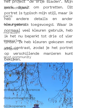
het project “de Vrije Bladen”. Mijn 
werk draait om portretten. Dit 
iprotecttigers
portret is typisch mijn stijl, maar ik 
paris
heb andere details en ander 
new museum
kleurgebruik toegevoegd. Waar ik 
normaal veel kleuren gebruik, heb 
muralism
ik het nu beperkt tot drie of vier 
memories
tinten. Ik heb kleuren gekozen met 
veel contrast, zodat je het portret 
schiphol
op verschillende manieren kunt 
spot community
bekijken.
uriginal barcelona
the student hotel
florence
street art in florence
mokummeetsparis
bllikopeners