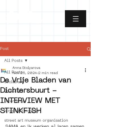
Post
All Posts
Anna Stolyarova
All Posts
Nov 26, 2024
2 min read
De Vrije Bladen van
social art
Dichtersbuurt -
street art
INTERVIEW MET
internship
STINKFISH
street art people
street art museum organisation
SAMA en ik werken al jaren samen. 