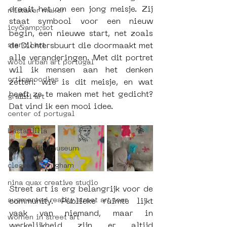
draait het om een jong meisje. Zij 
mistaker maker
staat symbool voor een nieuw 
icy&amp;sot
begin, een nieuwe start, net zoals 
stencil art
de Dichtersbuurt die doormaakt met 
alle veranderingen. Met dit portret 
wool urban art portugal
wil ik mensen aan het denken 
orticanoodles
zetten: wie is dit meisje, en wat 
heeft ze te maken met het gedicht? 
graffiti art
Dat vind ik een mooi idee.
center of portugal
bastardilla
community museum
cleaver cunnigham
nina quax creative studio
Street art is erg belangrijk voor de 
augmented reality street art tour
community. Publieke ruimte lijkt 
vaak van niemand, maar in 
women in street art
werkelijkheid zijn er altijd 