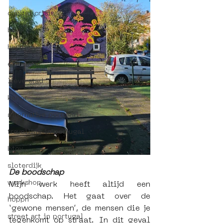
capital crisis
blub
heritage
exit enter
lieve stad
kenor
alternative portugal
travelling in portugal
btoy
sloterdijk
De boodschap
workshop
Mijn werk heeft altijd een 
boodschap. Het gaat over de 
hoppn
‘gewone mensen’, de mensen die je 
street art in portugal
tegenkomt op straat. In dit geval 