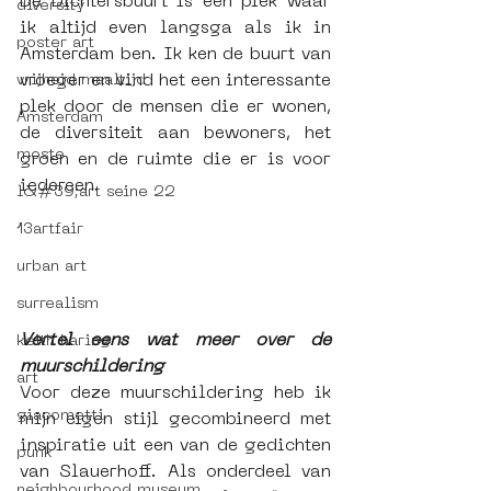
De Dichtersbuurt is een plek waar 
diversity
ik altijd even langsga als ik in 
poster art
Amsterdam ben. Ik ken de buurt van 
vroeger en vind het een interessante 
vrijheid maaltijd
plek door de mensen die er wonen, 
Amsterdam
de diversiteit aan bewoners, het 
moste
groen en de ruimte die er is voor 
iedereen.
l&#39;art seine 22
13artfair
urban art
surrealism
Vertel eens wat meer over de 
keith haring
muurschildering
art
Voor deze muurschildering heb ik 
giacometti
mijn eigen stijl gecombineerd met 
inspiratie uit een van de gedichten 
punk
van Slauerhoff. Als onderdeel van 
neighbourhood museum