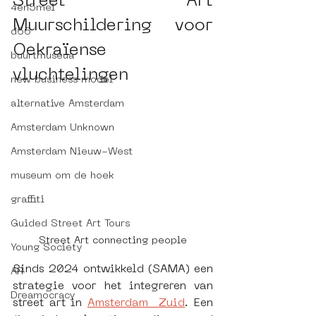
Street Art 
4en5mei
Muurschildering voor 
d66
Oekraïense 
buurtmuseua
vluchtelingen
new business model
alternative Amsterdam
Amsterdam Unknown
Amsterdam Nieuw-West
museum om de hoek
graffiti
Guided Street Art Tours
Street Art connecting people
Young Society
Sinds 2024 ontwikkeld (SAMA) een 
AR
strategie voor het integreren van 
Dreamocracy
street art in 
Amsterdam  Zuid
. Een 