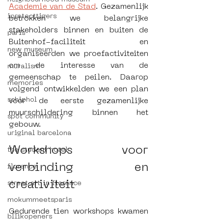
Academie van de Stad
. Gezamenlijk 
iprotecttigers
betrokken we belangrijke 
stakeholders binnen en buiten de 
paris
Buitenhof-faciliteit en 
new museum
organiseerden we proefactiviteiten 
om de interesse van de 
muralism
gemeenschap te peilen. Daarop 
memories
volgend ontwikkelden we een plan 
schiphol
voor de eerste gezamenlijke 
muurschildering binnen het 
spot community
gebouw.
uriginal barcelona
Workshops voor 
the student hotel
verbinding en 
florence
creativiteit
street art in florence
mokummeetsparis
Gedurende tien workshops kwamen 
bllikopeners