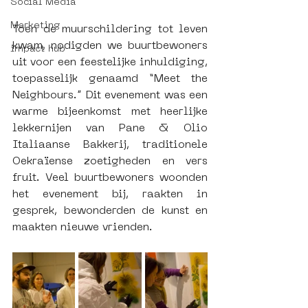
Social Media
Marketing
Toen de muurschildering tot leven 
kwam, nodigden we buurtbewoners 
impact hub
uit voor een feestelijke inhuldiging, 
toepasselijk genaamd “Meet the 
Neighbours.” Dit evenement was een 
warme bijeenkomst met heerlijke 
lekkernijen van Pane & Olio 
Italiaanse Bakkerij, traditionele 
Oekraïense zoetigheden en vers 
fruit. Veel buurtbewoners woonden 
het evenement bij, raakten in 
gesprek, bewonderden de kunst en 
maakten nieuwe vrienden.