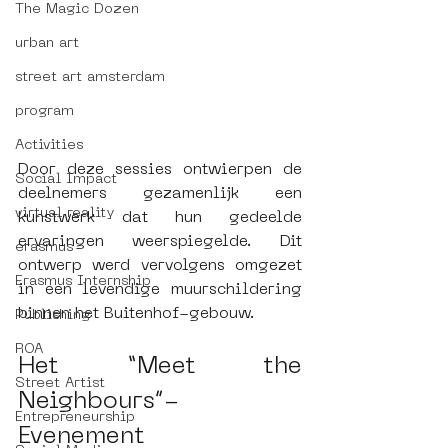
The Magic Dozen
urban art
street art amsterdam
program
Activities
Door deze sessies ontwierpen de 
Social Impact
deelnemers gezamenlijk een 
virtual reality
kunstwerk dat hun gedeelde 
ervaringen weerspiegelde. Dit 
erasmus
ontwerp werd vervolgens omgezet 
Erasmus Internship
in een levendige muurschildering 
binnen het Buitenhof-gebouw.
Publishing
ROA
Het “Meet the 
Street Artist
Neighbours”-
Entrepreneurship
Evenement