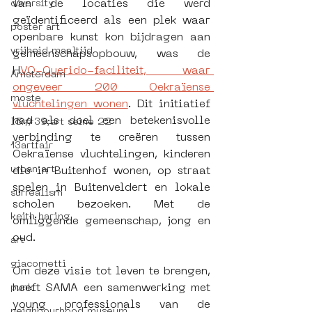
van de locaties die werd 
diversity
geïdentificeerd als een plek waar 
poster art
openbare kunst kon bijdragen aan 
vrijheid maaltijd
gemeenschapsopbouw, was de 
H
VO-Querido-faciliteit, waar 
Amsterdam
ongeveer 200 Oekraïense 
moste
vluchtelingen wonen
. Dit initiatief 
had als doel een betekenisvolle 
l&#39;art seine 22
verbinding te creëren tussen 
13artfair
Oekraïense vluchtelingen, kinderen 
urban art
die in Buitenhof wonen, op straat 
spelen in Buitenveldert en lokale 
surrealism
scholen bezoeken. Met de 
keith haring
omliggende gemeenschap, jong en 
oud.
art
giacometti
Om deze visie tot leven te brengen, 
heeft SAMA een samenwerking met 
punk
young professionals van de 
neighbourhood museum