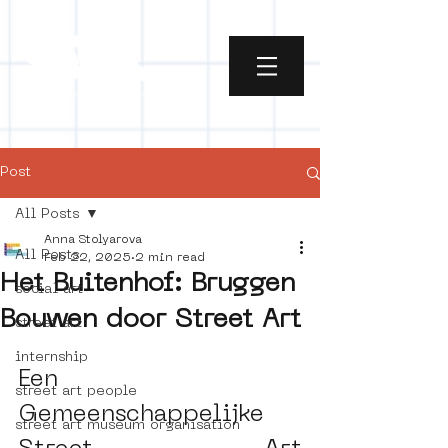
Post
All Posts
Anna Stolyarova
All Posts
Feb 22, 2025
2 min read
Het Buitenhof: Bruggen
social art
Bouwen door Street Art
street art
internship
Een 
street art people
Gemeenschappelijke 
street art museum organisation