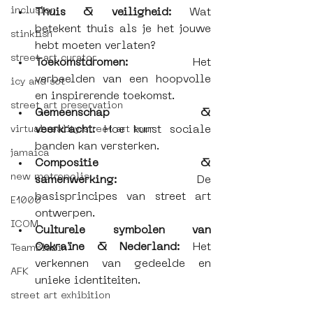
inclusion
Thuis & veiligheid:
 Wat 
betekent thuis als je het jouwe 
stinkfish
hebt moeten verlaten?
street art curator
Toekomstdromen:
 Het 
verbeelden van een hoopvolle 
icy and sot
en inspirerende toekomst.
street art preservation
Gemeenschap & 
veerkracht:
 Hoe kunst sociale 
virtual reality street art tour
banden kan versterken.
jamaica
Compositie & 
new metropolis
samenwerking:
 De 
basisprincipes van street art 
E1000
ontwerpen.
ICOM
Culturele symbolen van 
Oekraïne & Nederland:
 Het 
TeamBlazin
verkennen van gedeelde en 
AFK
unieke identiteiten.
street art exhibition