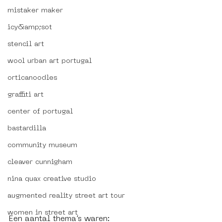
mistaker maker
icy&amp;sot
stencil art
wool urban art portugal
orticanoodles
graffiti art
center of portugal
bastardilla
community museum
cleaver cunnigham
nina quax creative studio
augmented reality street art tour
women in street art
Een aantal thema’s waren: