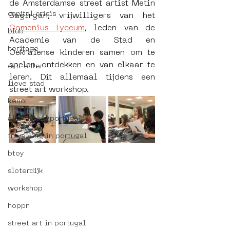
de Amsterdamse street artist Metin 
capital crisis
Bagirgan, vrijwilligers van het 
Comenius Lyceum
, leden van de 
blub
Academie van de Stad en 
heritage
Oekraïense kinderen samen om te 
spelen, ontdekken en van elkaar te 
exit enter
leren. Dit allemaal tijdens een 
lieve stad
street art workshop. 
kenor
alternative portugal
travelling in portugal
btoy
sloterdijk
workshop
hoppn
street art in portugal