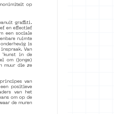
nonimiteit op 
rban art
uit graffiti. 
f en effectief 
m een sociale 
enbare ruimte 
onderhevig is 
inspraak. Van 
 ‘kunst in de 
el om (jonge) 
n muur die ze 
principes van 
en positieve 
ders van het 
kans om op de 
waar de muren 