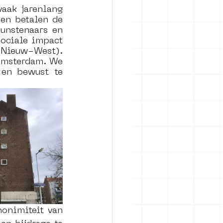
aak jarenlang 
en betalen de 
unstenaars en 
ociale impact 
 Nieuw-West). 
Amsterdam. We 
en bewust te 
onimiteit van 