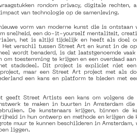
vraagstukken rondom privacy, digitale rechten, a
 impact van technologie op de samenleving. 
dam
moste
l&#39;art seine 22
13artfair
u
nieuwe vorm van moderne kunst die is ontstaan van
m snelheid, een do-it-yourself mentaliteit, creatie
ialen, het is 
altijd
 tijdelijk en heeft als doel o
art
giacometti
 Het verschil tussen Street Art en kunst in de op
oneel wordt benaderd, is dat laatstgenoemde vaak 
en om toestemming te krijgen en een overdaad aan 
et stadsdeel. Dit project is expliciet niet een
project, maar een Street Art project met als do
ederland een kans en platform te bieden met ee
 
ct geeft Street Artists een kans om volgens de 
nstwerk te maken in buurten in Amsterdam die e
bruiken. De kunstenaars krijgen, binnen de ka
vrijheid in hun ontwerp en methode en krijgen de 
 grote muur te kunnen beschilderen in Amsterdam, 
pen liggen.