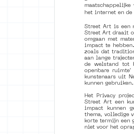
maatschappelijke 
het internet en de
vrijheid maaltijd
Amster
Street Art is een 
Street Art draait o
omgaan met mater
surrealism
keith haring
impact te hebben.
zoals dat traditi
aan lange traject
de welstand tot h
openbare ruimte’ 
kunstenaars uit N
kunnen gebruiken.
Het Privacy proje
Street Art een ku
impact kunnen ge
thema, volledige 
korte termijn een
niet voor het opra