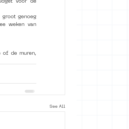
dget voor de 
 groot genoeg 
ee weken van 
 
 of de muren, 
See All