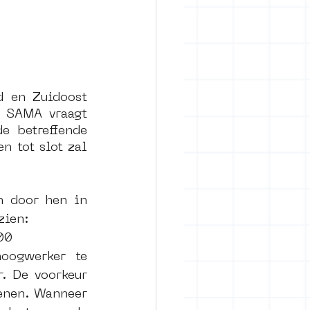
 en Zuidoost 
 SAMA vraagt 
e betreffende 
 tot slot zal 
 door hen in 
zien:
00 
ogwerker te 
. De voorkeur 
enen. Wanneer 