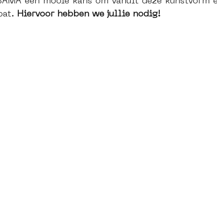
 SAMA een mooie kans om vanuit deze kunstvorm ee
bat. 
Hiervoor hebben we jullie nodig! 