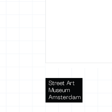
Terms 
Embracing Impermanence: