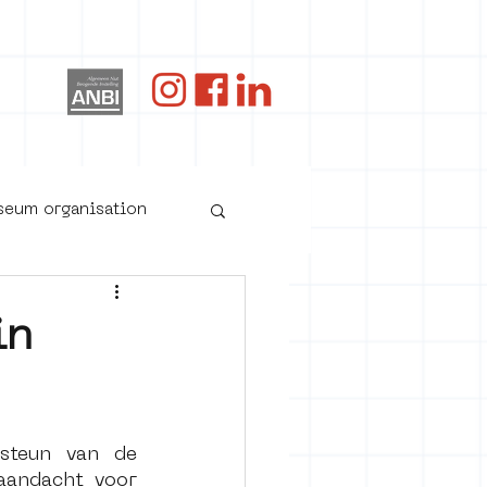
og
useum organisation
in
teun van de 
oster art
aandacht voor 