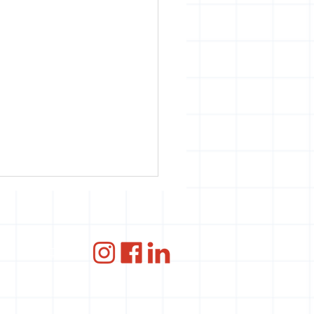
ce
ANBI
y to Many Doors: