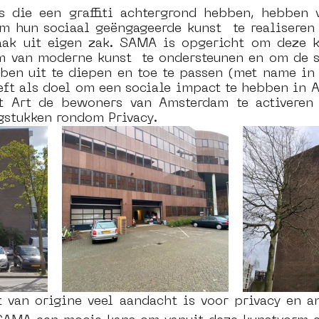
ts die een graffiti achtergrond hebben, hebben v
m hun sociaal geëngageerde kunst  te realiseren 
aak uit eigen zak. SAMA is opgericht om deze k
rm van moderne kunst  te ondersteunen en om de s
ben uit te diepen en toe te passen (met name in
eeft als doel om een sociale impact te hebben in 
t Art de bewoners van Amsterdam te activeren 
gstukken rondom Privacy. 
t van origine veel aandacht is voor privacy en an