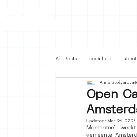
Collecti
All Posts
social art
street
Anna Stolyarova
4en5mei
d66
buurt
Open Ca
Amsterd
Amsterdam Unknown
Ams
Updated:
Mar 21, 2021
Momenteel werkt
Guided Street Art Tours
gemeente Amsterda