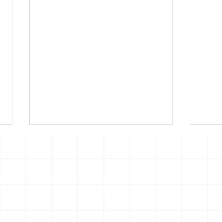
of use
Press office
Copyright,
Privacy noti
permissions and
photography
The Magical Mister
A Ke