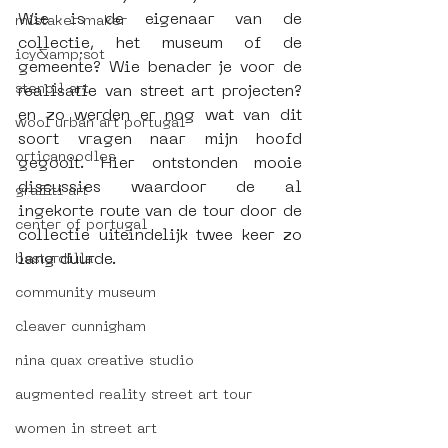
Wie is de eigenaar van de 
mistaker maker
collectie, het museum of de 
icy&amp;sot
gemeente? Wie benader je voor de 
stencil art
realisatie van street art projecten? 
en zo werden er nog wat van dit 
wool urban art portugal
soort vragen naar mijn hoofd 
orticanoodles
gegooit. Hier ontstonden mooie 
discussies waardoor de al 
graffiti art
ingekorte route van de tour door de 
center of portugal
collectie uiteindelijk twee keer zo 
lang duurde.
bastardilla
community museum
cleaver cunnigham
nina quax creative studio
augmented reality street art tour
women in street art