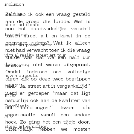
inclusion
Zelf heb ik ook een vraag gesteld 
stinkfish
aan de groep die luidde: Wat is 
street art curator
nou het daadwerkelijke verschil 
icy and sot
tussen street art en kunst in de 
openbare ruimte? Wat ik alleen 
street art preservation
niet had verwacht toen ik die vraag 
virtual reality street art tour
stelde was dat we een half uur 
later nog niet waren uitgepraat. 
jamaica
Omdat iedereen een volledige 
new metropolis
eigen kijk op deze twee begrippen 
had. ‘’Ja, street art is vergankelijk!’’ 
E1000
werd er geroepen ‘’maar dat ligt 
ICOM
natuurlijk ook aan de kwaliteit van 
TeamBlazin
het aanbrengen!’’ kwam als 
tegenreactie vanuit een andere 
AFK
hoek. Zo ging het een tijdje door. 
street art exhibition
Uiteindelijk hebben we moeten 