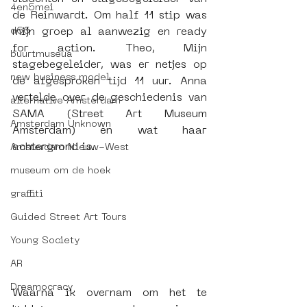
4en5mei
de Reinwardt. Om half 11 stip was 
d66
mijn groep al aanwezig en ready 
for action. Theo, Mijn 
buurtmuseua
stagebegeleider, was er netjes op 
new business model
de afgesproken tijd 11 uur. Anna 
vertelde over de geschiedenis van 
alternative Amsterdam
SAMA (Street Art Museum 
Amsterdam Unknown
Amsterdam) en wat haar 
achtergrond is.
Amsterdam Nieuw-West
museum om de hoek
graffiti
Guided Street Art Tours
Young Society
AR
Dreamocracy
Waarna ik overnam om het te 