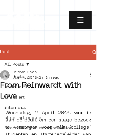
Post
All Posts
Tristan Deen
All Posts
Apr 14, 2018
2 min read
From Reinwardt with
social art
Love
street art
internship
Woensdag, 11 April 2018, was ik 
street art people
aan de beurt om een stage bezoek 
te verzorgen voor mijn ’collega’ 
street art museum organisation
studenten en stagebegeleider van 