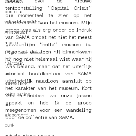
hebben over de nieuwe 
diversity
tentoonstelling ‘’Capital Crisis’’ 
poster art
die momenteel te zien op het 
vrijheid maaltijd
hoofdkantoor van het museum. Mijn 
groep was als erg onder de indruk 
Amsterdam
van SAMA omdat het niet het meest 
moste
gewoonlijke ‘’nette’’ museum is. 
Theo zei dat toen hij binnenkwam 
l&#39;art seine 22
hij nog niet helemaal wist waar hij 
13artfair
was beland, maar dat het uiterlijk 
van het hoofdkantoor van SAMA 
urban art
uiteindelijk naadloos aansluit op 
surrealism
het karakter van het museum. Kort 
keith haring
daarna hebben we onze jassen 
gepakt en heb ik de groep 
art
meegenomen voor een wandeling 
giacometti
door de collectie van SAMA.
punk
neighbourhood museum