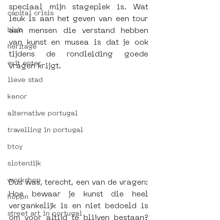
speciaal mijn stageplek is. Wat 
capital crisis
leuk is aan het geven van een tour 
aan mensen die verstand hebben 
blub
van kunst en musea is dat je ook 
heritage
tijdens de rondleiding goede 
exit enter
vragen krijgt.
lieve stad
kenor
alternative portugal
travelling in portugal
btoy
sloterdijk
workshop
Dus was, terecht, een van de vragen: 
Hoe bewaar je kunst die heel 
hoppn
vergankelijk is en niet bedoeld is 
street art in portugal
om voor altijd te blijven bestaan? 