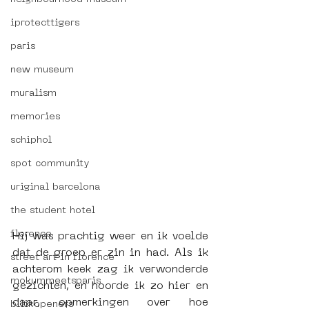
iprotecttigers
paris
new museum
muralism
memories
schiphol
spot community
uriginal barcelona
the student hotel
florence
Hij was prachtig weer en ik voelde 
dat de groep er zin in had. Als ik 
street art in florence
achterom keek zag ik verwonderde 
mokummeetsparis
gezichten, en hoorde ik zo hier en 
daar, opmerkingen over hoe 
bllikopeners