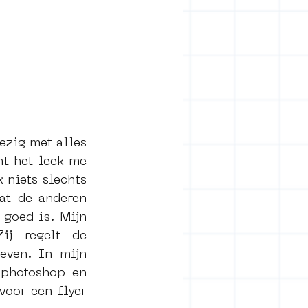
ezig met alles 
t het leek me 
niets slechts 
t de anderen 
goed is. Mijn 
j regelt de 
ven. In mijn 
 photoshop en 
oor een flyer 