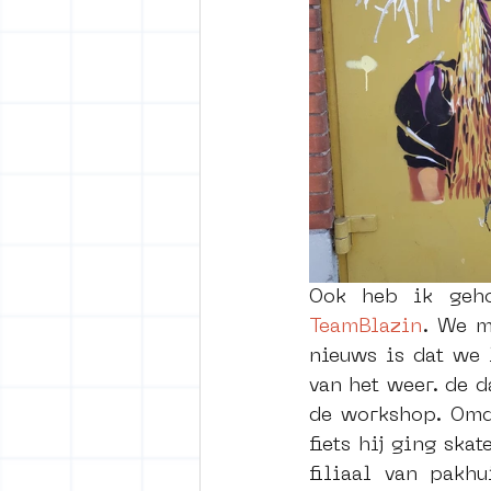
TeamBlazin
. We m
nieuws is dat we 
van het weer. de d
de workshop. Omda
fiets hij ging sk
filiaal van pakh