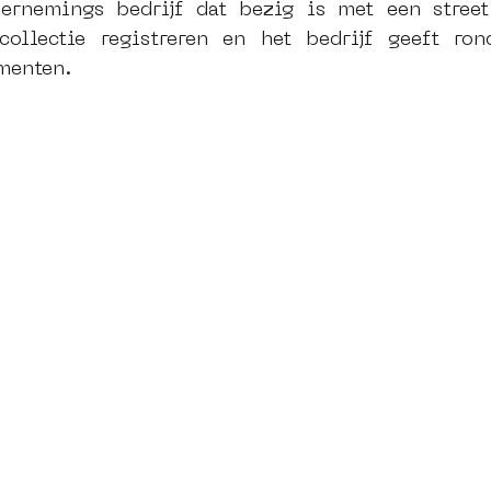
ernemings bedrijf dat bezig is met een street 
ollectie registreren en het bedrijf geeft rond
menten.
dam
moste
l&#39;art seine 22
13artfair
u
art
giacometti