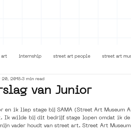
on
Projects
Visiting
About Us
Bl
 art
internship
street art people
street art m
r 20, 2018
3 min read
museua
new business model
alternative Amsterdam
rslag van Junior
terdam Nieuw-West
museum om de hoek
graffiti
or en ik liep stage bij SAMA (Street Art Museum A
 Ik wilde bij dit bedrijf stage lopen omdat ik de 
ijn vader houdt van street art. Street Art Museum
Young Society
AR
Dreamocracy
diversity
p