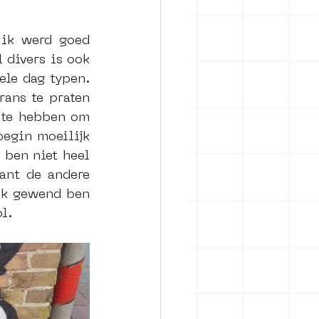
ik werd goed 
 divers is ook 
ele dag typen. 
ans te praten 
 te hebben om 
egin moeilijk 
ben niet heel 
ant de andere 
ik gewend ben 
l.