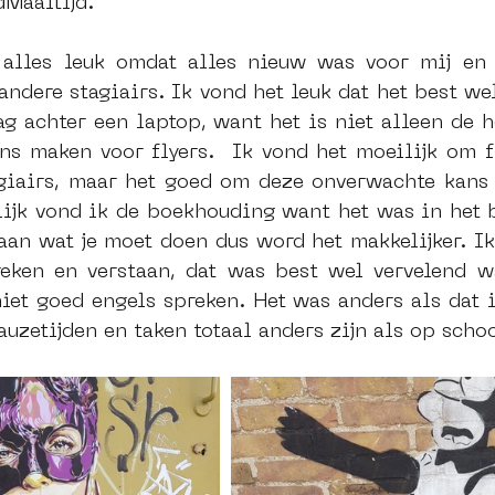
dMaaltijd.
 alles leuk omdat alles nieuw was voor mij en 
ndere stagiairs. Ik vond het leuk dat het best wel
dag achter een laptop, want het is niet alleen de h
ns maken voor flyers.  Ik vond het moeilijk om fr
giairs, maar het goed om deze onverwachte kans
lijk vond ik de boekhouding want het was in het b
aan wat je moet doen dus word het makkelijker. Ik 
eken en verstaan, dat was best wel vervelend w
niet goed engels spreken. Het was anders als dat 
auzetijden en taken totaal anders zijn als op schoo