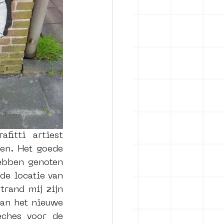
Ook heb ik geholpen met een workshop opzetten met calligrafitti artiest 
en. Het goede 
ebben genoten 
e locatie van 
rand mij zijn 
an het nieuwe 
ches voor de 