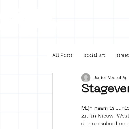
Collecti
All Posts
social art
street
Junior Voetel
Ap
4en5mei
d66
buurt
Stageve
Amsterdam Unknown
Ams
Mijn naam is Juni
zit in Nieuw-West.
doe op school en m
Guided Street Art Tours