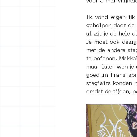
voor 5 mei Vrijhei
Ik vond eigenlijk
geholpen door de a
al zit je de hele 
Je moet ook desig
met de andere sta
te oefenen. Makke
maar later wen je 
goed in Frans spr
stagiairs konden 
omdat de tijden, p