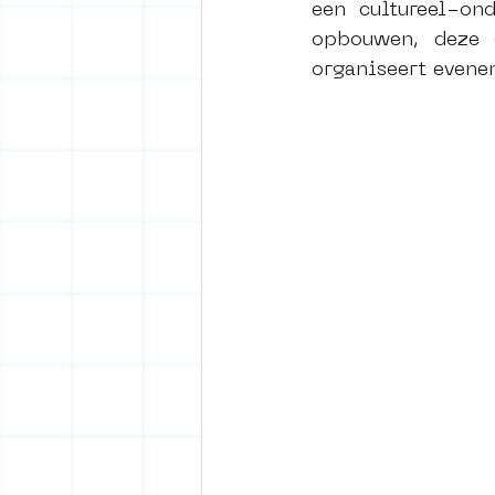
een cultureel-ond
opbouwen, deze c
organiseert evene
vrijheid maaltijd
Amster
surrealism
keith haring