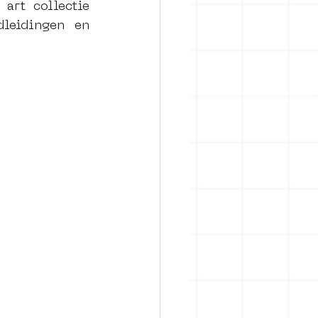
art collectie 
leidingen en 
rban art